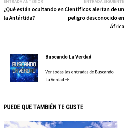
Navegación
Entrada
E
ENTRADA ANTERIOR
ENTRADA SIGUIENTE
anterior:
s
¿Qué están ocultando en
Científicos alertan de un
de
la Antártida?
peligro desconocido en
entradas
África
Buscando La Verdad
Ver todas las entradas de Buscando
La Verdad →
PUEDE QUE TAMBIÉN TE GUSTE