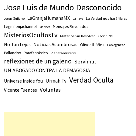
Jose Luis de Mundo Desconocido
LaGranjaHumanaMX
La Verdad nos hará libres
Josep Guijarro
La llave
Legnalenjachannel
Mensajes Revelados
Melvecs
MisteriosOcultosTv
Misterios Sin Resolver
Nación ZDI
No Tan Lejos
Noticias Asombrosas
Oliver Ibáñez
Pablogonzae
Pallandox
Parafantástico
Planetamisterio
reflexiones de un galeno
Servimat
UN ABOGADO CONTRA LA DEMAGOGIA
Verdad Oculta
Urmah Tv
Universe Inside You
Voluntas
Vicente Fuentes