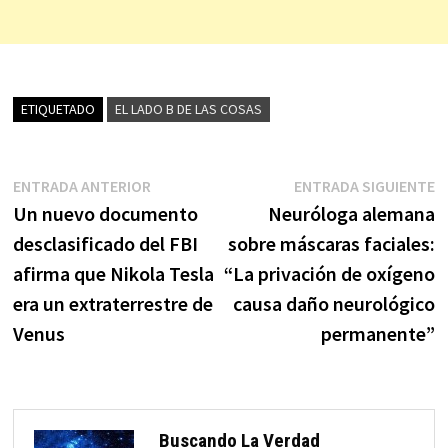
ETIQUETADO
EL LADO B DE LAS COSAS
Navegación
Entrada
E
ENTRADA ANTERIOR
ENTRADA SIGUIENTE
anterior:
s
Un nuevo documento
Neuróloga alemana
de
desclasificado del FBI
sobre máscaras faciales:
entradas
afirma que Nikola Tesla
“La privación de oxígeno
era un extraterrestre de
causa daño neurológico
Venus
permanente”
Buscando La Verdad