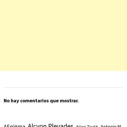
No hay comentarios que mostrar.
Alcyon Pleyades
AEnigma
Antonio M.
Alien Truth