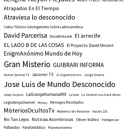
Atrapados En El Tiempo
Atraviesa lo desconocido
Cielos Tóxicos Geoingeniería Sobre Latinoamérica
David Parcerisa
El arrecife
DrossRotzank
EL LADO B DE LAS COSAS
El Proyecto David Vincent
EnigmAnónimo Mundo de Hoy
Gran Misterio
GUIBRARI INFORMA
Jaconor 73
JC Gigamisterios
Jorge Guerra
Human Survival TV
Jose Luis de Mundo Desconocido
LaGranjaHumanaMX
La Verdad nos hará libres
Josep Guijarro
La llave
Legnalenjachannel
Mensajes Revelados
Melvecs
MisteriosOcultosTv
Misterios Sin Resolver
Nación ZDI
No Tan Lejos
Noticias Asombrosas
Oliver Ibáñez
Pablogonzae
Pallandox
Parafantástico
Planetamisterio