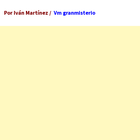
Por Iván Martínez /
Vm granmisterio