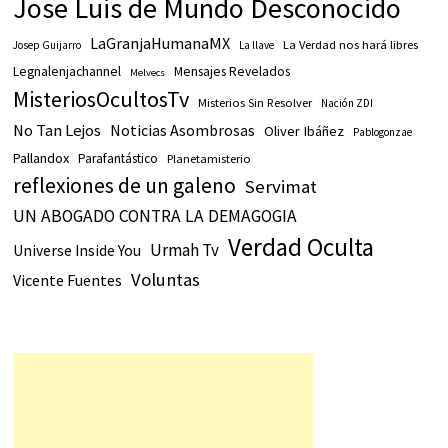
Jose Luis de Mundo Desconocido
LaGranjaHumanaMX
La Verdad nos hará libres
Josep Guijarro
La llave
Legnalenjachannel
Mensajes Revelados
Melvecs
MisteriosOcultosTv
Misterios Sin Resolver
Nación ZDI
No Tan Lejos
Noticias Asombrosas
Oliver Ibáñez
Pablogonzae
Pallandox
Parafantástico
Planetamisterio
reflexiones de un galeno
Servimat
UN ABOGADO CONTRA LA DEMAGOGIA
Verdad Oculta
Urmah Tv
Universe Inside You
Voluntas
Vicente Fuentes