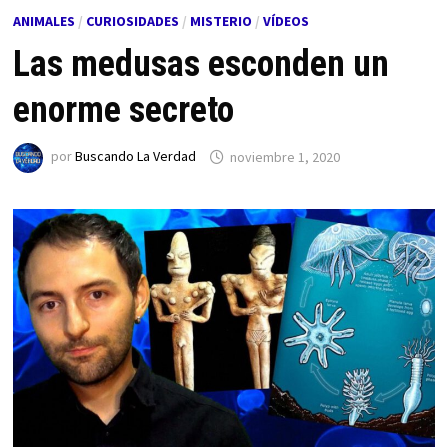
ANIMALES
/
CURIOSIDADES
/
MISTERIO
/
VÍDEOS
Las medusas esconden un
enorme secreto
por
Buscando La Verdad
noviembre 1, 2020