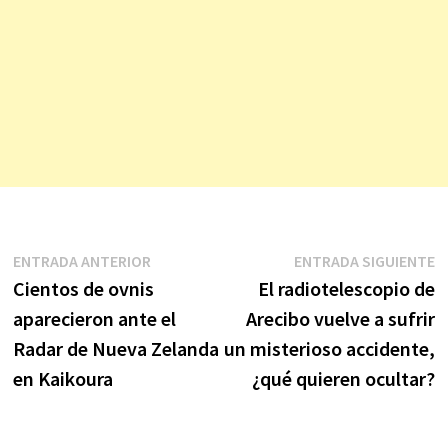
Navegación
Entrada
E
ENTRADA ANTERIOR
ENTRADA SIGUIENTE
anterior:
s
Cientos de ovnis
El radiotelescopio de
de
aparecieron ante el
Arecibo vuelve a sufrir
entradas
Radar de Nueva Zelanda
un misterioso accidente,
en Kaikoura
¿qué quieren ocultar?