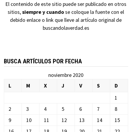
El contenido de este sitio puede ser publicado en otros
sitios,
siempre y cuando
se coloque la fuente con el
debido enlace o link que lleve al artículo original de
buscandolaverdad.es
BUSCA ARTÍCULOS POR FECHA
noviembre 2020
L
M
X
J
V
S
D
1
2
3
4
5
6
7
8
9
10
11
12
13
14
15
16
17
18
19
20
21
22