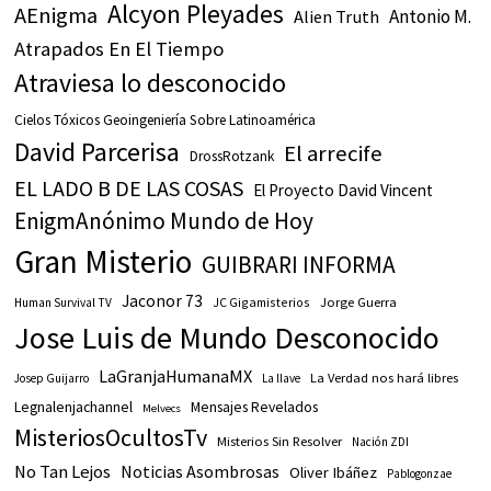
Alcyon Pleyades
AEnigma
Antonio M.
Alien Truth
Atrapados En El Tiempo
Atraviesa lo desconocido
Cielos Tóxicos Geoingeniería Sobre Latinoamérica
David Parcerisa
El arrecife
DrossRotzank
EL LADO B DE LAS COSAS
El Proyecto David Vincent
EnigmAnónimo Mundo de Hoy
Gran Misterio
GUIBRARI INFORMA
Jaconor 73
JC Gigamisterios
Jorge Guerra
Human Survival TV
Jose Luis de Mundo Desconocido
LaGranjaHumanaMX
La Verdad nos hará libres
Josep Guijarro
La llave
Legnalenjachannel
Mensajes Revelados
Melvecs
MisteriosOcultosTv
Misterios Sin Resolver
Nación ZDI
No Tan Lejos
Noticias Asombrosas
Oliver Ibáñez
Pablogonzae