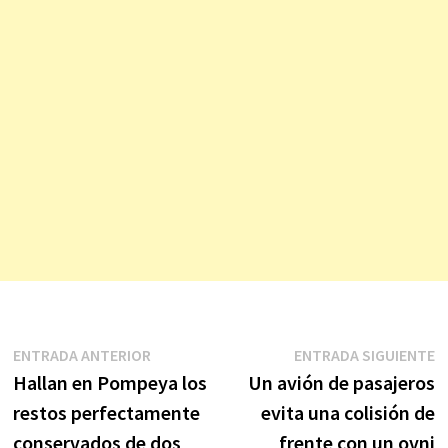
Navegación
Entrada
E
ENTRADA ANTERIOR
ENTRADA SIGUIENTE
anterior:
s
Hallan en Pompeya los
Un avión de pasajeros
de
restos perfectamente
evita una colisión de
entradas
conservados de dos
frente con un ovni