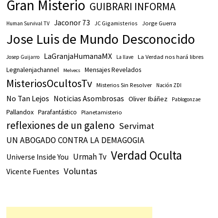
Gran Misterio
GUIBRARI INFORMA
Jaconor 73
JC Gigamisterios
Jorge Guerra
Human Survival TV
Jose Luis de Mundo Desconocido
LaGranjaHumanaMX
La Verdad nos hará libres
Josep Guijarro
La llave
Legnalenjachannel
Mensajes Revelados
Melvecs
MisteriosOcultosTv
Misterios Sin Resolver
Nación ZDI
No Tan Lejos
Noticias Asombrosas
Oliver Ibáñez
Pablogonzae
Pallandox
Parafantástico
Planetamisterio
reflexiones de un galeno
Servimat
UN ABOGADO CONTRA LA DEMAGOGIA
Verdad Oculta
Urmah Tv
Universe Inside You
Voluntas
Vicente Fuentes