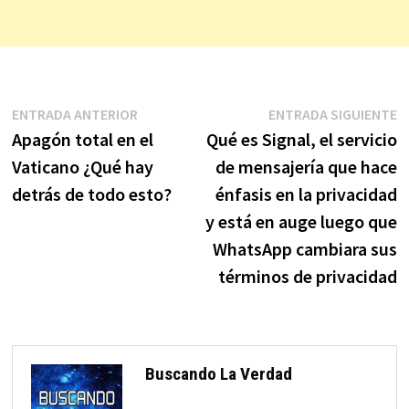
Navegación
Entrada
E
ENTRADA ANTERIOR
ENTRADA SIGUIENTE
anterior:
s
Apagón total en el
Qué es Signal, el servicio
de
Vaticano ¿Qué hay
de mensajería que hace
entradas
detrás de todo esto?
énfasis en la privacidad
y está en auge luego que
WhatsApp cambiara sus
términos de privacidad
Buscando La Verdad