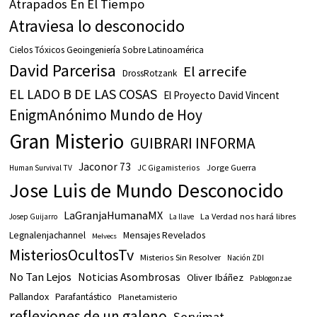
Atrapados En El Tiempo
Atraviesa lo desconocido
Cielos Tóxicos Geoingeniería Sobre Latinoamérica
David Parcerisa
El arrecife
DrossRotzank
EL LADO B DE LAS COSAS
El Proyecto David Vincent
EnigmAnónimo Mundo de Hoy
Gran Misterio
GUIBRARI INFORMA
Jaconor 73
JC Gigamisterios
Jorge Guerra
Human Survival TV
Jose Luis de Mundo Desconocido
LaGranjaHumanaMX
La Verdad nos hará libres
Josep Guijarro
La llave
Legnalenjachannel
Mensajes Revelados
Melvecs
MisteriosOcultosTv
Misterios Sin Resolver
Nación ZDI
No Tan Lejos
Noticias Asombrosas
Oliver Ibáñez
Pablogonzae
Pallandox
Parafantástico
Planetamisterio
reflexiones de un galeno
Servimat