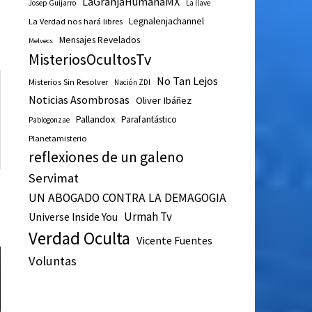
LaGranjaHumanaMX
Josep Guijarro
La llave
’
Legnalenjachannel
La Verdad nos hará libres
Mensajes Revelados
Melvecs
MisteriosOcultosTv
No Tan Lejos
Misterios Sin Resolver
Nación ZDI
Noticias Asombrosas
Oliver Ibáñez
Pallandox
Parafantástico
Pablogonzae
Planetamisterio
reflexiones de un galeno
Servimat
UN ABOGADO CONTRA LA DEMAGOGIA
Urmah Tv
Universe Inside You
Verdad Oculta
Vicente Fuentes
Voluntas