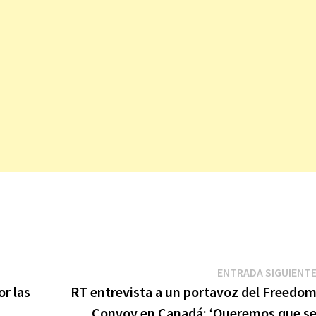
ENTRADA SIGUIENT
r las
RT entrevista a un portavoz del Freedo
Convoy en Canadá: ‘Queremos que s