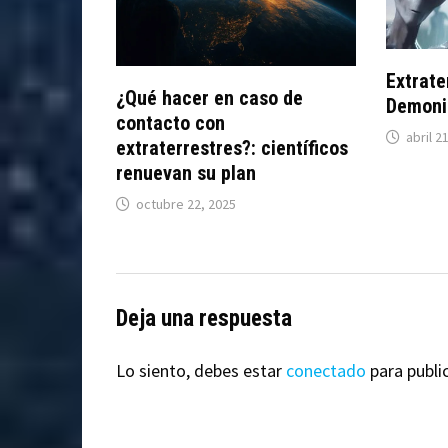
Extrate
¿Qué hacer en caso de
Demoni
contacto con
abril 2
extraterrestres?: científicos
renuevan su plan
octubre 22, 2025
Deja una respuesta
Lo siento, debes estar
conectado
para publi