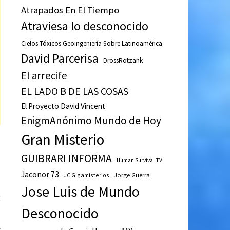
Atrapados En El Tiempo
Atraviesa lo desconocido
Cielos Tóxicos Geoingeniería Sobre Latinoamérica
David Parcerisa
DrossRotzank
El arrecife
EL LADO B DE LAS COSAS
El Proyecto David Vincent
EnigmAnónimo Mundo de Hoy
Gran Misterio
GUIBRARI INFORMA
Human Survival TV
Jaconor 73
JC Gigamisterios
Jorge Guerra
Jose Luis de Mundo
Entrada
E
Desconocido
siguiente:
m
e