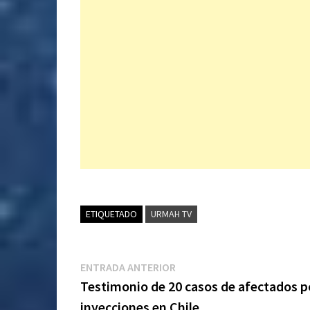
ETIQUETADO
URMAH TV
Navegación
Entrada
ENTRADA ANTERIOR
anterior:
Testimonio de 20 casos de afectados po
de
inyecciones en Chile