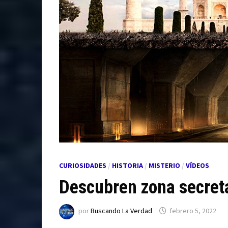
CURIOSIDADES
/
HISTORIA
/
MISTERIO
/
VÍDEOS
Descubren zona secret
por
Buscando La Verdad
febrero 5, 2022