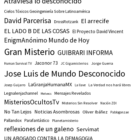
Atraviesa lo desconocido
Cielos Tóxicos Geoingeniería Sobre Latinoamérica
David Parcerisa
El arrecife
DrossRotzank
EL LADO B DE LAS COSAS
El Proyecto David Vincent
EnigmAnónimo Mundo de Hoy
Gran Misterio
GUIBRARI INFORMA
Jaconor 73
JC Gigamisterios
Jorge Guerra
Human Survival TV
Jose Luis de Mundo Desconocido
LaGranjaHumanaMX
La Verdad nos hará libres
Josep Guijarro
La llave
Legnalenjachannel
Mensajes Revelados
Melvecs
MisteriosOcultosTv
Misterios Sin Resolver
Nación ZDI
No Tan Lejos
Noticias Asombrosas
Oliver Ibáñez
Pablogonzae
Pallandox
Parafantástico
Planetamisterio
reflexiones de un galeno
Servimat
UN ABOGADO CONTRA LA DEMAGOGIA