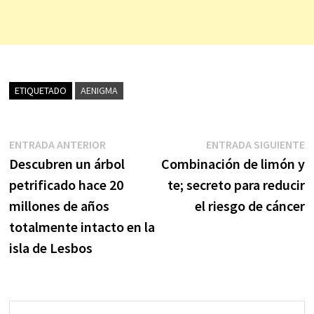
ETIQUETADO
AENIGMA
Navegación
Entrada
E
ENTRADA ANTERIOR
ENTRADA SIGUIENTE
anterior:
s
Descubren un árbol
Combinación de limón y
de
petrificado hace 20
te; secreto para reducir
entradas
millones de años
el riesgo de cáncer
totalmente intacto en la
isla de Lesbos