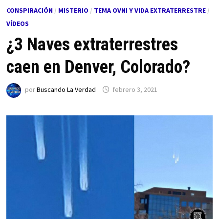
CONSPIRACIÓN
/
MISTERIO
/
TEMA OVNI Y VIDA EXTRATERRESTRE
/
VÍDEOS
¿3 Naves extraterrestres
caen en Denver, Colorado?
por
Buscando La Verdad
febrero 3, 2021