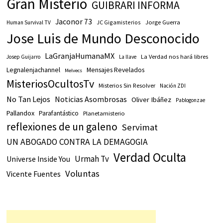
Gran Misterio
GUIBRARI INFORMA
Jaconor 73
JC Gigamisterios
Jorge Guerra
Human Survival TV
Jose Luis de Mundo Desconocido
LaGranjaHumanaMX
La Verdad nos hará libres
Josep Guijarro
La llave
Legnalenjachannel
Mensajes Revelados
Melvecs
MisteriosOcultosTv
Misterios Sin Resolver
Nación ZDI
No Tan Lejos
Noticias Asombrosas
Oliver Ibáñez
Pablogonzae
Pallandox
Parafantástico
Planetamisterio
reflexiones de un galeno
Servimat
UN ABOGADO CONTRA LA DEMAGOGIA
Verdad Oculta
Urmah Tv
Universe Inside You
Voluntas
Vicente Fuentes