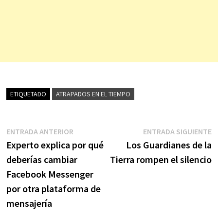
ETIQUETADO
ATRAPADOS EN EL TIEMPO
Navegación
Entrada
E
ENTRADA ANTERIOR
ENTRADA SIGUIENTE
anterior:
s
Experto explica por qué
Los Guardianes de la
de
deberías cambiar
Tierra rompen el silencio
entradas
Facebook Messenger
por otra plataforma de
mensajería