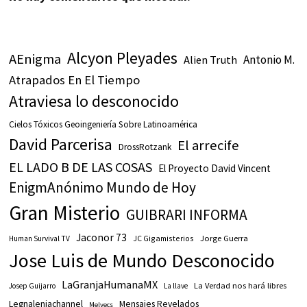
Alcyon Pleyades
AEnigma
Antonio M.
Alien Truth
Atrapados En El Tiempo
Atraviesa lo desconocido
Cielos Tóxicos Geoingeniería Sobre Latinoamérica
David Parcerisa
El arrecife
DrossRotzank
EL LADO B DE LAS COSAS
El Proyecto David Vincent
EnigmAnónimo Mundo de Hoy
Gran Misterio
GUIBRARI INFORMA
Jaconor 73
JC Gigamisterios
Jorge Guerra
Human Survival TV
Jose Luis de Mundo Desconocido
LaGranjaHumanaMX
La Verdad nos hará libres
Josep Guijarro
La llave
Legnalenjachannel
Mensajes Revelados
Melvecs