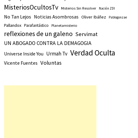
MisteriosOcultosTv
Misterios Sin Resolver
Nación ZDI
No Tan Lejos
Noticias Asombrosas
Oliver Ibáñez
Pablogonzae
Pallandox
Parafantástico
Planetamisterio
reflexiones de un galeno
Servimat
UN ABOGADO CONTRA LA DEMAGOGIA
Verdad Oculta
Urmah Tv
Universe Inside You
Voluntas
Vicente Fuentes