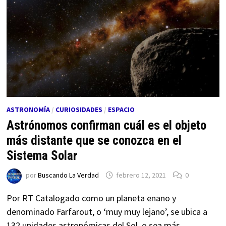
ASTRONOMÍA
/
CURIOSIDADES
/
ESPACIO
Astrónomos confirman cuál es el objeto
más distante que se conozca en el
Sistema Solar
por
Buscando La Verdad
febrero 12, 2021
0
Por RT Catalogado como un planeta enano y
denominado Farfarout, o ‘muy muy lejano’, se ubica a
132 unidades astronómicas del Sol, o sea más …