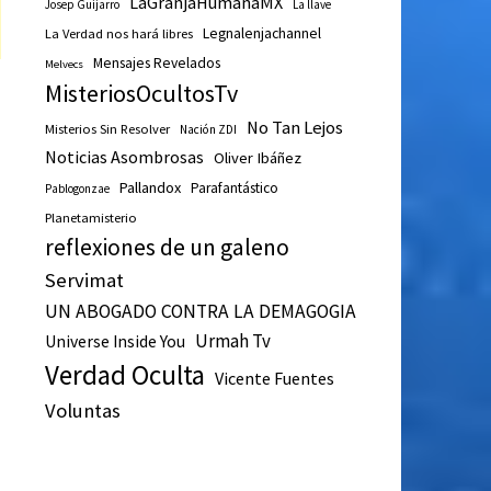
LaGranjaHumanaMX
Josep Guijarro
La llave
Legnalenjachannel
La Verdad nos hará libres
Mensajes Revelados
Melvecs
MisteriosOcultosTv
No Tan Lejos
Misterios Sin Resolver
Nación ZDI
Noticias Asombrosas
Oliver Ibáñez
Pallandox
Parafantástico
Pablogonzae
Planetamisterio
reflexiones de un galeno
Servimat
UN ABOGADO CONTRA LA DEMAGOGIA
Urmah Tv
Universe Inside You
Verdad Oculta
Vicente Fuentes
Voluntas