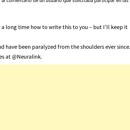
 al comentario de un usuario que solicitaba participar en las
r a long time how to write this to you – but I’ll keep it
and have been paralyzed from the shoulders ever since
ies at
@Neuralink
.