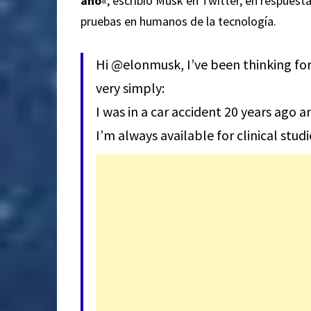
año
«, escribió Musk en Twitter, en respuesta
pruebas en humanos de la tecnología.
Hi
@elonmusk
, I’ve been thinking fo
very simply:
I was in a car accident 20 years ago 
I’m always available for clinical stud