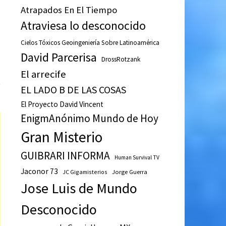
Atrapados En El Tiempo
Atraviesa lo desconocido
Cielos Tóxicos Geoingeniería Sobre Latinoamérica
David Parcerisa
DrossRotzank
El arrecife
.
EL LADO B DE LAS COSAS
El Proyecto David Vincent
EnigmAnónimo Mundo de Hoy
Gran Misterio
GUIBRARI INFORMA
Human Survival TV
Jaconor 73
JC Gigamisterios
Jorge Guerra
Jose Luis de Mundo
Desconocido