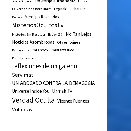
LaGranjaHumanaMX
Josep Guijarro
La llave
Legnalenjachannel
La Verdad nos hará libres
Mensajes Revelados
Melvecs
MisteriosOcultosTv
No Tan Lejos
Misterios Sin Resolver
Nación ZDI
Noticias Asombrosas
Oliver Ibáñez
Pallandox
Parafantástico
Pablogonzae
Planetamisterio
reflexiones de un galeno
Servimat
UN ABOGADO CONTRA LA DEMAGOGIA
Urmah Tv
Universe Inside You
Verdad Oculta
Vicente Fuentes
Voluntas
Entrada
E
siguiente:
?