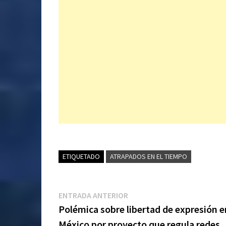
ETIQUETADO
ATRAPADOS EN EL TIEMPO
Navegación
Entrada
ENTRADA ANTERIOR
anterior:
Polémica sobre libertad de expresión e
de
México por proyecto que regula redes