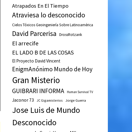
Atrapados En El Tiempo
Atraviesa lo desconocido
Cielos Tóxicos Geoingeniería Sobre Latinoamérica
David Parcerisa
DrossRotzank
El arrecife
EL LADO B DE LAS COSAS
El Proyecto David Vincent
EnigmAnónimo Mundo de Hoy
Gran Misterio
GUIBRARI INFORMA
Human Survival TV
Jaconor 73
JC Gigamisterios
Jorge Guerra
Jose Luis de Mundo
Desconocido