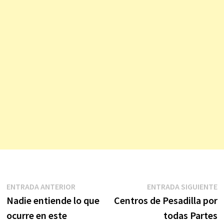
Navegación
Entrada
E
ENTRADA ANTERIOR
ENTRADA SIGUIENTE
anterior:
s
Nadie entiende lo que
Centros de Pesadilla por
de
ocurre en este
todas Partes