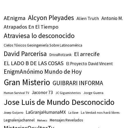
Alcyon Pleyades
AEnigma
Antonio M.
Alien Truth
Atrapados En El Tiempo
Atraviesa lo desconocido
Cielos Tóxicos Geoingeniería Sobre Latinoamérica
David Parcerisa
El arrecife
DrossRotzank
EL LADO B DE LAS COSAS
El Proyecto David Vincent
EnigmAnónimo Mundo de Hoy
Gran Misterio
GUIBRARI INFORMA
Jaconor 73
JC Gigamisterios
Jorge Guerra
Human Survival TV
Jose Luis de Mundo Desconocido
LaGranjaHumanaMX
La Verdad nos hará libres
Josep Guijarro
La llave
Legnalenjachannel
Mensajes Revelados
Melvecs