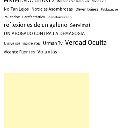
MisteriosOcultosTv
Misterios Sin Resolver
Nación ZDI
No Tan Lejos
Noticias Asombrosas
Oliver Ibáñez
Pablogonzae
Pallandox
Parafantástico
Planetamisterio
reflexiones de un galeno
Servimat
UN ABOGADO CONTRA LA DEMAGOGIA
Verdad Oculta
Urmah Tv
Universe Inside You
Voluntas
Vicente Fuentes