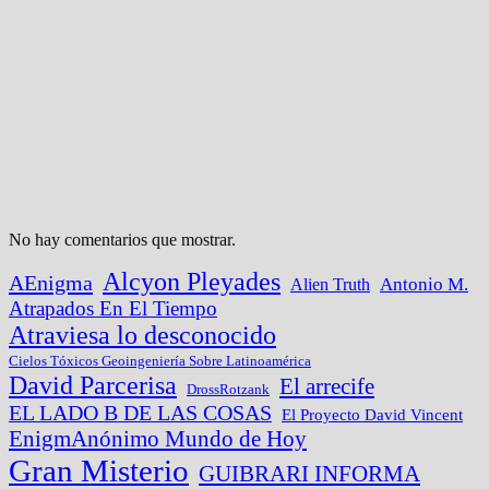
No hay comentarios que mostrar.
Alcyon Pleyades
AEnigma
Alien Truth
Antonio M.
Atrapados En El Tiempo
Atraviesa lo desconocido
Cielos Tóxicos Geoingeniería Sobre Latinoamérica
David Parcerisa
El arrecife
DrossRotzank
EL LADO B DE LAS COSAS
El Proyecto David Vincent
EnigmAnónimo Mundo de Hoy
Gran Misterio
GUIBRARI INFORMA