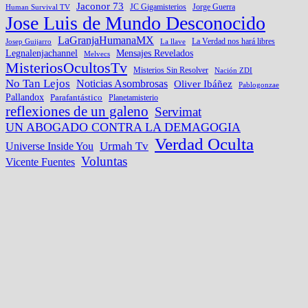
Jaconor 73
Jorge Guerra
Human Survival TV
JC Gigamisterios
Jose Luis de Mundo Desconocido
LaGranjaHumanaMX
La Verdad nos hará libres
Josep Guijarro
La llave
Legnalenjachannel
Mensajes Revelados
Melvecs
MisteriosOcultosTv
Misterios Sin Resolver
Nación ZDI
No Tan Lejos
Noticias Asombrosas
Oliver Ibáñez
Pablogonzae
Pallandox
Parafantástico
Planetamisterio
reflexiones de un galeno
Servimat
UN ABOGADO CONTRA LA DEMAGOGIA
Verdad Oculta
Urmah Tv
Universe Inside You
Voluntas
Vicente Fuentes