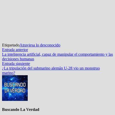
Etiquetado
Atraviesa lo desconocido
Navegación
Entrada
Entrada anterior
anterior:
La inteligencia artificial, capaz de manipular el comportamiento y las
de
decisiones humanas
entradas
Entrada
Entrada siguiente
siguiente:
¿La tripulación del submarino alemán U-28 vio un monstruo
marino?
Buscando La Verdad