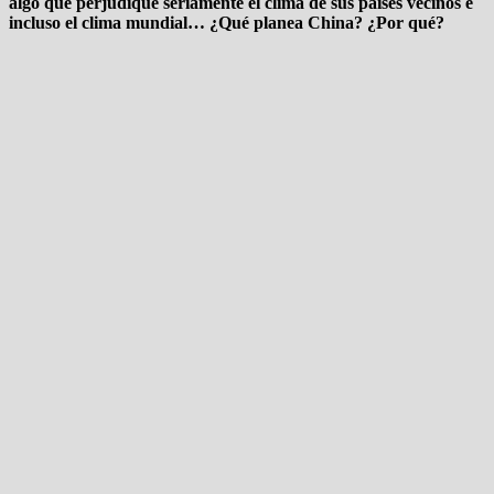
algo que perjudique seriamente el clima de sus países vecinos e
incluso el clima mundial… ¿Qué planea China? ¿Por qué?