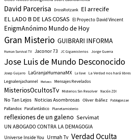
David Parcerisa
El arrecife
DrossRotzank
EL LADO B DE LAS COSAS
El Proyecto David Vincent
EnigmAnónimo Mundo de Hoy
Gran Misterio
GUIBRARI INFORMA
Jaconor 73
JC Gigamisterios
Jorge Guerra
Human Survival TV
Jose Luis de Mundo Desconocido
LaGranjaHumanaMX
La Verdad nos hará libres
Josep Guijarro
La llave
Legnalenjachannel
Mensajes Revelados
Melvecs
MisteriosOcultosTv
Misterios Sin Resolver
Nación ZDI
No Tan Lejos
Noticias Asombrosas
Oliver Ibáñez
Pablogonzae
Pallandox
Parafantástico
Planetamisterio
reflexiones de un galeno
Servimat
UN ABOGADO CONTRA LA DEMAGOGIA
Verdad Oculta
Urmah Tv
Universe Inside You