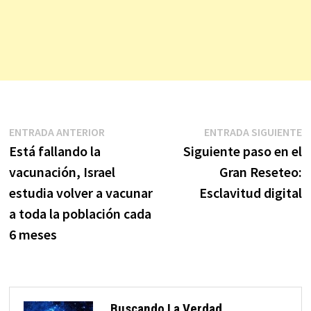
Navegación
Entrada
E
ENTRADA ANTERIOR
ENTRADA SIGUIENTE
anterior:
s
Está fallando la
Siguiente paso en el
de
vacunación, Israel
Gran Reseteo:
entradas
estudia volver a vacunar
Esclavitud digital
a toda la población cada
6 meses
Buscando La Verdad