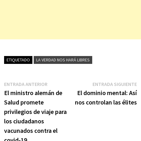
ETIQUETADO
LA VERDAD NOS HARÁ LIBRES
Navegación
Entrada
E
ENTRADA ANTERIOR
ENTRADA SIGUIENTE
anterior:
s
El ministro alemán de
El dominio mental: Así
de
Salud promete
nos controlan las élites
entradas
privilegios de viaje para
los ciudadanos
vacunados contra el
covid-19