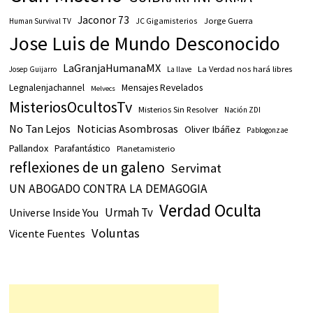
Jaconor 73
JC Gigamisterios
Jorge Guerra
Human Survival TV
Jose Luis de Mundo Desconocido
LaGranjaHumanaMX
La Verdad nos hará libres
Josep Guijarro
La llave
Legnalenjachannel
Mensajes Revelados
Melvecs
MisteriosOcultosTv
Misterios Sin Resolver
Nación ZDI
No Tan Lejos
Noticias Asombrosas
Oliver Ibáñez
Pablogonzae
Pallandox
Parafantástico
Planetamisterio
reflexiones de un galeno
Servimat
UN ABOGADO CONTRA LA DEMAGOGIA
Verdad Oculta
Urmah Tv
Universe Inside You
Voluntas
Vicente Fuentes