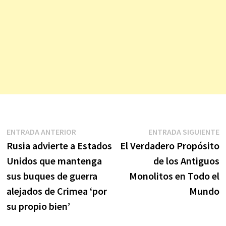
Navegación
Entrada
E
ENTRADA ANTERIOR
ENTRADA SIGUIENTE
anterior:
s
Rusia advierte a Estados
El Verdadero Propósito
de
Unidos que mantenga
de los Antiguos
entradas
sus buques de guerra
Monolitos en Todo el
alejados de Crimea ‘por
Mundo
su propio bien’