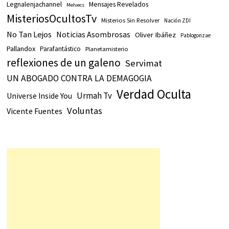
Legnalenjachannel
Mensajes Revelados
Melvecs
MisteriosOcultosTv
Misterios Sin Resolver
Nación ZDI
No Tan Lejos
Noticias Asombrosas
Oliver Ibáñez
Pablogonzae
Pallandox
Parafantástico
Planetamisterio
reflexiones de un galeno
Servimat
UN ABOGADO CONTRA LA DEMAGOGIA
Verdad Oculta
Urmah Tv
Universe Inside You
Voluntas
Vicente Fuentes