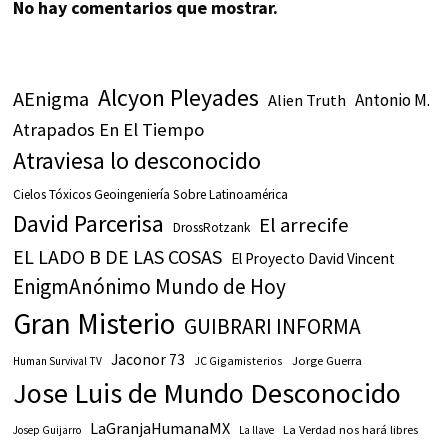
No hay comentarios que mostrar.
Alcyon Pleyades
AEnigma
Antonio M.
Alien Truth
Atrapados En El Tiempo
Atraviesa lo desconocido
Cielos Tóxicos Geoingeniería Sobre Latinoamérica
David Parcerisa
El arrecife
DrossRotzank
EL LADO B DE LAS COSAS
El Proyecto David Vincent
EnigmAnónimo Mundo de Hoy
Gran Misterio
GUIBRARI INFORMA
Jaconor 73
JC Gigamisterios
Jorge Guerra
Human Survival TV
Jose Luis de Mundo Desconocido
LaGranjaHumanaMX
La Verdad nos hará libres
Josep Guijarro
La llave