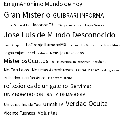
EnigmAnónimo Mundo de Hoy
Gran Misterio
GUIBRARI INFORMA
Jaconor 73
JC Gigamisterios
Jorge Guerra
Human Survival TV
Jose Luis de Mundo Desconocido
LaGranjaHumanaMX
La Verdad nos hará libres
Josep Guijarro
La llave
Legnalenjachannel
Mensajes Revelados
Melvecs
MisteriosOcultosTv
Misterios Sin Resolver
Nación ZDI
No Tan Lejos
Noticias Asombrosas
Oliver Ibáñez
Pablogonzae
Pallandox
Parafantástico
Planetamisterio
reflexiones de un galeno
Servimat
UN ABOGADO CONTRA LA DEMAGOGIA
Verdad Oculta
Urmah Tv
Universe Inside You
Voluntas
Vicente Fuentes