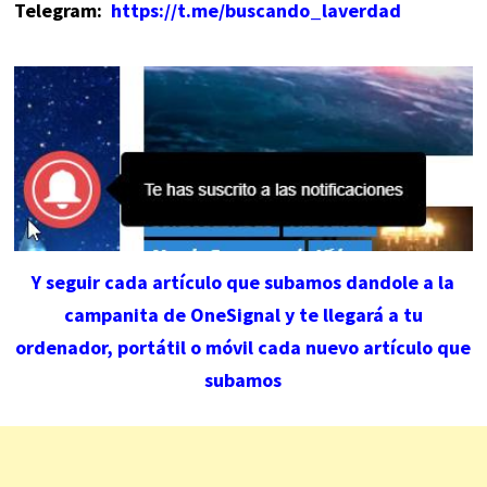
Telegram:
https://t.me/buscando_laverdad
Y seguir cada artículo que subamos dandole a la
campanita de OneSignal y te llegará a tu
ordenador, portátil o móvil cada nuevo artículo que
subamos