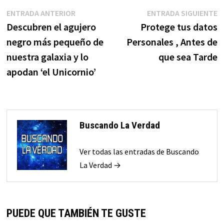
Navegación
Entrada
E
ENTRADA ANTERIOR
ENTRADA SIGUIENTE
anterior:
s
Descubren el agujero
Protege tus datos
de
negro más pequeño de
Personales , Antes de
entradas
nuestra galaxia y lo
que sea Tarde
apodan ‘el Unicornio’
Buscando La Verdad
Ver todas las entradas de Buscando
La Verdad →
PUEDE QUE TAMBIÉN TE GUSTE