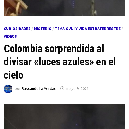
CURIOSIDADES
/
MISTERIO
/
TEMA OVNI Y VIDA EXTRATERRESTRE
/
VÍDEOS
Colombia sorprendida al
divisar «luces azules» en el
cielo
por
Buscando La Verdad
mayo 9, 2021