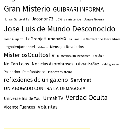
Gran Misterio
GUIBRARI INFORMA
Jaconor 73
JC Gigamisterios
Jorge Guerra
Human Survival TV
Jose Luis de Mundo Desconocido
LaGranjaHumanaMX
La Verdad nos hará libres
Josep Guijarro
La llave
Legnalenjachannel
Mensajes Revelados
Melvecs
MisteriosOcultosTv
Misterios Sin Resolver
Nación ZDI
No Tan Lejos
Noticias Asombrosas
Oliver Ibáñez
Pablogonzae
Pallandox
Parafantástico
Planetamisterio
reflexiones de un galeno
Servimat
UN ABOGADO CONTRA LA DEMAGOGIA
Verdad Oculta
Urmah Tv
Universe Inside You
Voluntas
Vicente Fuentes