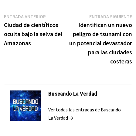
Navegación
Entrada
E
ENTRADA ANTERIOR
ENTRADA SIGUIENTE
anterior:
s
Ciudad de científicos
Identifican un nuevo
de
oculta bajo la selva del
peligro de tsunami con
entradas
Amazonas
un potencial devastador
para las ciudades
costeras
Buscando La Verdad
Ver todas las entradas de Buscando
La Verdad →