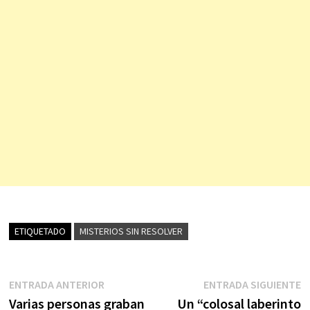
ETIQUETADO
MISTERIOS SIN RESOLVER
Navegación
Entrada
E
ENTRADA ANTERIOR
ENTRADA SIGUIENTE
anterior:
s
Varias personas graban
Un “colosal laberinto