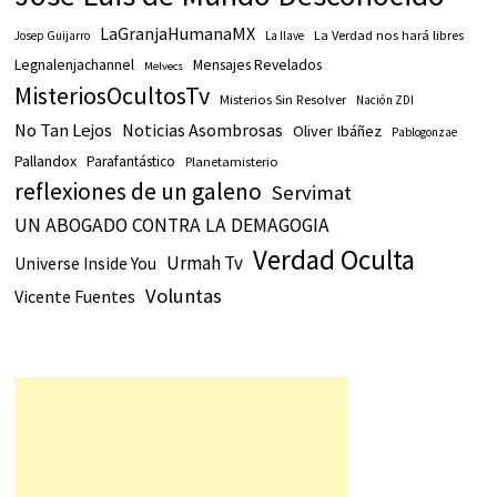
LaGranjaHumanaMX
La Verdad nos hará libres
Josep Guijarro
La llave
Legnalenjachannel
Mensajes Revelados
Melvecs
MisteriosOcultosTv
Misterios Sin Resolver
Nación ZDI
No Tan Lejos
Noticias Asombrosas
Oliver Ibáñez
Pablogonzae
Pallandox
Parafantástico
Planetamisterio
reflexiones de un galeno
Servimat
UN ABOGADO CONTRA LA DEMAGOGIA
Verdad Oculta
Urmah Tv
Universe Inside You
Voluntas
Vicente Fuentes