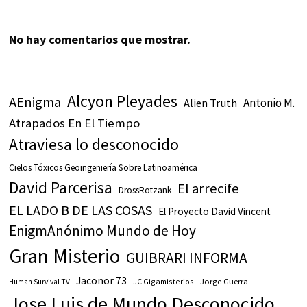
No hay comentarios que mostrar.
Alcyon Pleyades
AEnigma
Antonio M.
Alien Truth
Atrapados En El Tiempo
Atraviesa lo desconocido
Cielos Tóxicos Geoingeniería Sobre Latinoamérica
David Parcerisa
El arrecife
DrossRotzank
EL LADO B DE LAS COSAS
El Proyecto David Vincent
EnigmAnónimo Mundo de Hoy
Gran Misterio
GUIBRARI INFORMA
Jaconor 73
JC Gigamisterios
Jorge Guerra
Human Survival TV
Jose Luis de Mundo Desconocido