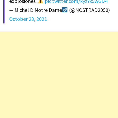
explosiones.
pic.twitter.com/kyzYx5wGD4
— Michel D Notre Dame‍
(@NOSTRAD2050)
October 23, 2021