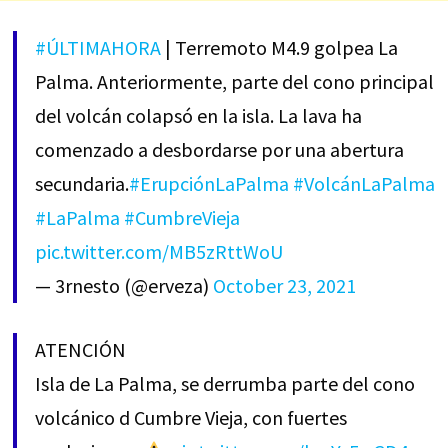
#ÚLTIMAHORA
| Terremoto M4.9 golpea La
Palma. Anteriormente, parte del cono principal
del volcán colapsó en la isla. La lava ha
comenzado a desbordarse por una abertura
secundaria.
#ErupciónLaPalma
#VolcánLaPalma
#LaPalma
#CumbreVieja
pic.twitter.com/MB5zRttWoU
— 3rnesto (@erveza)
October 23, 2021
ATENCIÓN
Isla de La Palma, se derrumba parte del cono
volcánico d Cumbre Vieja, con fuertes