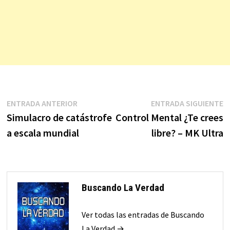
Navegación
Entrada
E
ENTRADA ANTERIOR
ENTRADA SIGUIENTE
anterior:
s
Simulacro de catástrofe
Control Mental ¿Te crees
de
a escala mundial
libre? – MK Ultra
entradas
Buscando La Verdad
Ver todas las entradas de Buscando
La Verdad →