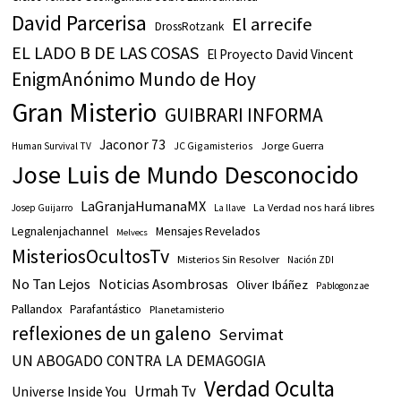
David Parcerisa
El arrecife
DrossRotzank
EL LADO B DE LAS COSAS
El Proyecto David Vincent
EnigmAnónimo Mundo de Hoy
Gran Misterio
GUIBRARI INFORMA
Jaconor 73
JC Gigamisterios
Jorge Guerra
Human Survival TV
Jose Luis de Mundo Desconocido
LaGranjaHumanaMX
La Verdad nos hará libres
Josep Guijarro
La llave
Legnalenjachannel
Mensajes Revelados
Melvecs
MisteriosOcultosTv
Misterios Sin Resolver
Nación ZDI
No Tan Lejos
Noticias Asombrosas
Oliver Ibáñez
Pablogonzae
Pallandox
Parafantástico
Planetamisterio
reflexiones de un galeno
Servimat
UN ABOGADO CONTRA LA DEMAGOGIA
Verdad Oculta
Urmah Tv
Universe Inside You