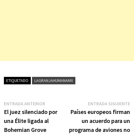
ETIQUETADO
LAGRANJAHUMANAMX
Navegación
Entrada
E
ENTRADA ANTERIOR
ENTRADA SIGUIENTE
anterior:
s
El juez silenciado por
Países europeos firman
de
una Élite ligada al
un acuerdo para un
entradas
Bohemian Grove
programa de aviones no