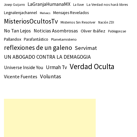
LaGranjaHumanaMX
La Verdad nos hará libres
Josep Guijarro
La llave
Legnalenjachannel
Mensajes Revelados
Melvecs
MisteriosOcultosTv
Misterios Sin Resolver
Nación ZDI
No Tan Lejos
Noticias Asombrosas
Oliver Ibáñez
Pablogonzae
Pallandox
Parafantástico
Planetamisterio
reflexiones de un galeno
Servimat
UN ABOGADO CONTRA LA DEMAGOGIA
Verdad Oculta
Urmah Tv
Universe Inside You
Voluntas
Vicente Fuentes