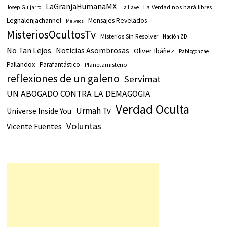
LaGranjaHumanaMX
La Verdad nos hará libres
Josep Guijarro
La llave
Legnalenjachannel
Mensajes Revelados
Melvecs
MisteriosOcultosTv
Misterios Sin Resolver
Nación ZDI
No Tan Lejos
Noticias Asombrosas
Oliver Ibáñez
Pablogonzae
Pallandox
Parafantástico
Planetamisterio
reflexiones de un galeno
Servimat
UN ABOGADO CONTRA LA DEMAGOGIA
Verdad Oculta
Urmah Tv
Universe Inside You
Voluntas
Vicente Fuentes