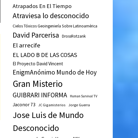
Atrapados En El Tiempo
Atraviesa lo desconocido
Cielos Tóxicos Geoingeniería Sobre Latinoamérica
David Parcerisa
DrossRotzank
El arrecife
EL LADO B DE LAS COSAS
El Proyecto David Vincent
EnigmAnónimo Mundo de Hoy
Gran Misterio
GUIBRARI INFORMA
Human Survival TV
Jaconor 73
JC Gigamisterios
Jorge Guerra
Jose Luis de Mundo
Desconocido