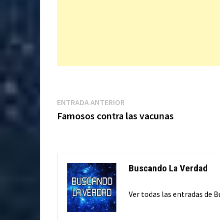
Navegación
Entrada
ENTRADA ANTERIOR
anterior:
Famosos contra las vacunas
de
entradas
Buscando La Verdad
Ver todas las entradas de 