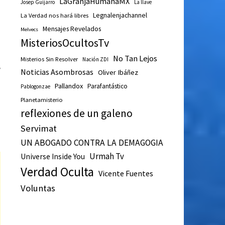
LaGranjaHumanaMX
Josep Guijarro
La llave
Legnalenjachannel
La Verdad nos hará libres
Mensajes Revelados
Melvecs
MisteriosOcultosTv
No Tan Lejos
Misterios Sin Resolver
Nación ZDI
a
Noticias Asombrosas
Oliver Ibáñez
Pallandox
Parafantástico
Pablogonzae
Planetamisterio
reflexiones de un galeno
Servimat
UN ABOGADO CONTRA LA DEMAGOGIA
Urmah Tv
Universe Inside You
Verdad Oculta
Vicente Fuentes
Voluntas