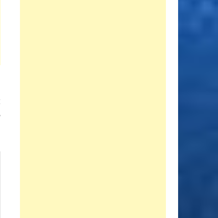
Entrada
E
siguiente:
e