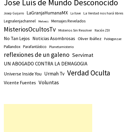
Jose Luis de Mundo Desconocido
LaGranjaHumanaMX
La Verdad nos hará libres
Josep Guijarro
La llave
Legnalenjachannel
Mensajes Revelados
Melvecs
MisteriosOcultosTv
Misterios Sin Resolver
Nación ZDI
No Tan Lejos
Noticias Asombrosas
Oliver Ibáñez
Pablogonzae
Pallandox
Parafantástico
Planetamisterio
reflexiones de un galeno
Servimat
UN ABOGADO CONTRA LA DEMAGOGIA
Verdad Oculta
Urmah Tv
Universe Inside You
Voluntas
Vicente Fuentes