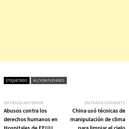
ETIQUETADO
ALCYON PLEYADES
Navegación
Entrada
E
ENTRADA ANTERIOR
ENTRADA SIGUIENTE
anterior:
s
Abusos contra los
China usó técnicas de
de
derechos humanos en
manipulación de clima
entradas
Hospitales de EEUU
para limpiar el cielo