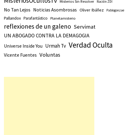
MisteriosOcultosTv
Misterios Sin Resolver
Nación ZDI
No Tan Lejos
Noticias Asombrosas
Oliver Ibáñez
Pablogonzae
Pallandox
Parafantástico
Planetamisterio
reflexiones de un galeno
Servimat
UN ABOGADO CONTRA LA DEMAGOGIA
Verdad Oculta
Urmah Tv
Universe Inside You
Voluntas
Vicente Fuentes