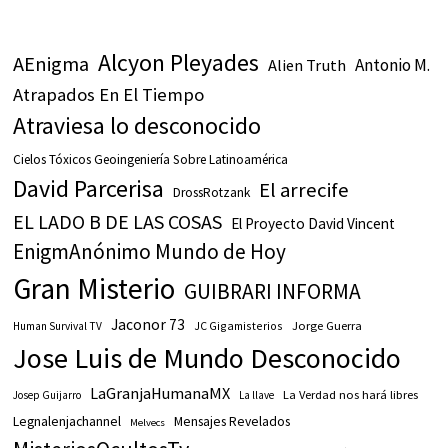
Alcyon Pleyades
AEnigma
Antonio M.
Alien Truth
Atrapados En El Tiempo
Atraviesa lo desconocido
Cielos Tóxicos Geoingeniería Sobre Latinoamérica
David Parcerisa
El arrecife
DrossRotzank
EL LADO B DE LAS COSAS
El Proyecto David Vincent
EnigmAnónimo Mundo de Hoy
Gran Misterio
GUIBRARI INFORMA
Jaconor 73
JC Gigamisterios
Jorge Guerra
Human Survival TV
Jose Luis de Mundo Desconocido
LaGranjaHumanaMX
La Verdad nos hará libres
Josep Guijarro
La llave
Legnalenjachannel
Mensajes Revelados
Melvecs