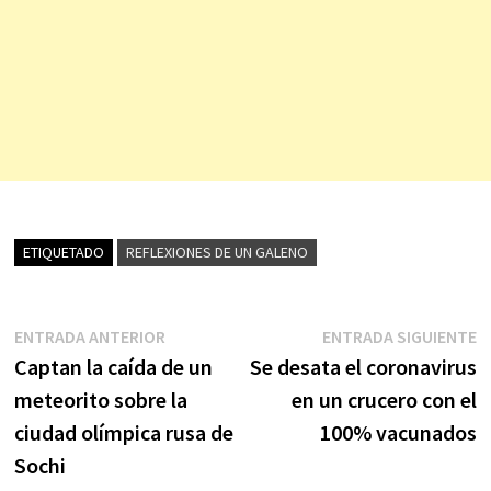
ETIQUETADO
REFLEXIONES DE UN GALENO
Navegación
Entrada
E
ENTRADA ANTERIOR
ENTRADA SIGUIENTE
anterior:
s
Captan la caída de un
Se desata el coronavirus
de
meteorito sobre la
en un crucero con el
entradas
ciudad olímpica rusa de
100% vacunados
Sochi