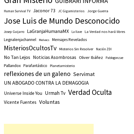
GUIBRARI INFORMA
Jaconor 73
JC Gigamisterios
Jorge Guerra
Human Survival TV
Jose Luis de Mundo Desconocido
LaGranjaHumanaMX
La Verdad nos hará libres
Josep Guijarro
La llave
Legnalenjachannel
Mensajes Revelados
Melvecs
MisteriosOcultosTv
Misterios Sin Resolver
Nación ZDI
No Tan Lejos
Noticias Asombrosas
Oliver Ibáñez
Pablogonzae
Pallandox
Parafantástico
Planetamisterio
reflexiones de un galeno
Servimat
UN ABOGADO CONTRA LA DEMAGOGIA
Verdad Oculta
Urmah Tv
Universe Inside You
Voluntas
Vicente Fuentes