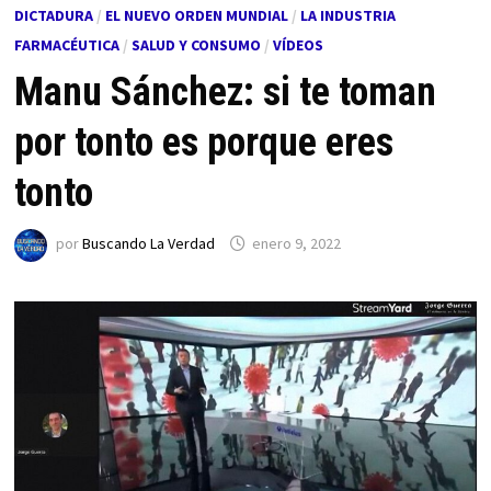
DICTADURA
/
EL NUEVO ORDEN MUNDIAL
/
LA INDUSTRIA
FARMACÉUTICA
/
SALUD Y CONSUMO
/
VÍDEOS
Manu Sánchez: si te toman
por tonto es porque eres
tonto
por
Buscando La Verdad
enero 9, 2022