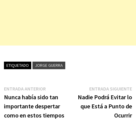
ETIQUETADO
JORGE GUERRA
Navegación
Entrada
E
ENTRADA ANTERIOR
ENTRADA SIGUIENTE
anterior:
s
Nunca había sido tan
Nadie Podrá Evitar lo
de
importante despertar
que Está a Punto de
entradas
como en estos tiempos
Ocurrir