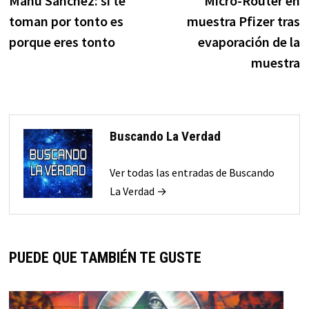
Manu Sánchez: si te
Micro-Router en
de
toman por tonto es
muestra Pfizer tras
entradas
porque eres tonto
evaporación de la
muestra
Buscando La Verdad
Ver todas las entradas de Buscando
La Verdad →
PUEDE QUE TAMBIÉN TE GUSTE