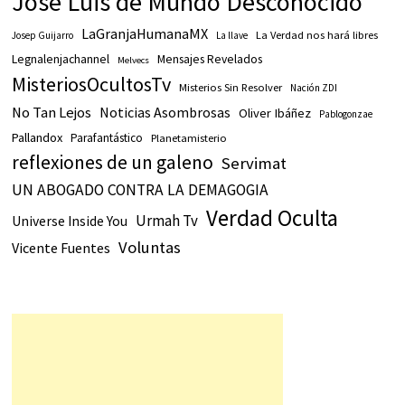
Jose Luis de Mundo Desconocido
LaGranjaHumanaMX
La Verdad nos hará libres
Josep Guijarro
La llave
Legnalenjachannel
Mensajes Revelados
Melvecs
MisteriosOcultosTv
Misterios Sin Resolver
Nación ZDI
No Tan Lejos
Noticias Asombrosas
Oliver Ibáñez
Pablogonzae
Pallandox
Parafantástico
Planetamisterio
reflexiones de un galeno
Servimat
UN ABOGADO CONTRA LA DEMAGOGIA
Verdad Oculta
Urmah Tv
Universe Inside You
Voluntas
Vicente Fuentes