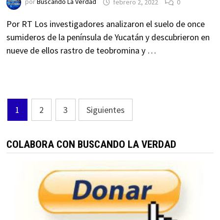
por
Buscando La Verdad
febrero 2, 2022
0
Por RT Los investigadores analizaron el suelo de once
sumideros de la península de Yucatán y descubrieron en
nueve de ellos rastro de teobromina y …
Paginación
1
2
3
Siguientes
de
entradas
COLABORA CON BUSCANDO LA VERDAD