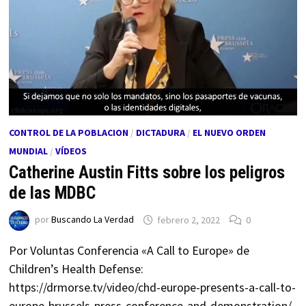
CONTROL DE LA POBLACION
/
DICTADURA
/
EL NUEVO ORDEN
MUNDIAL
/
VÍDEOS
Catherine Austin Fitts sobre los peligros
de las MDBC
por
Buscando La Verdad
febrero 2, 2022
0
Por Voluntas Conferencia «A Call to Europe» de
Children’s Health Defense:
https://drmorse.tv/video/chd-europe-presents-a-call-to-
europe-brussels-press-conference-and-demonstration/