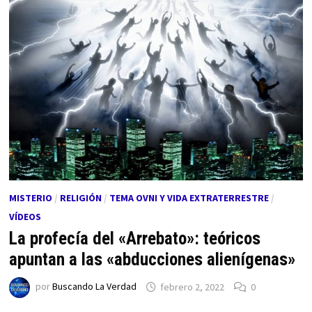
MISTERIO
/
RELIGIÓN
/
TEMA OVNI Y VIDA EXTRATERRESTRE
/
VÍDEOS
La profecía del «Arrebato»: teóricos
apuntan a las «abducciones alienígenas»
por
Buscando La Verdad
febrero 2, 2022
0