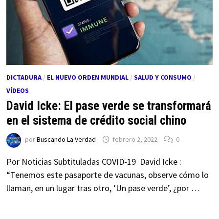
DICTADURA
/
EL NUEVO ORDEN MUNDIAL
/
SALUD Y CONSUMO
/
VÍDEOS
David Icke: El pase verde se transformará
en el sistema de crédito social chino
por
Buscando La Verdad
febrero 2, 2022
0
Por Noticias Subtituladas COVID-19 David Icke :
“Tenemos este pasaporte de vacunas, observe cómo lo
llaman, en un lugar tras otro, ‘Un pase verde’, ¿por …