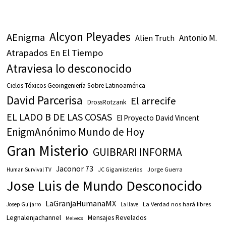
Alcyon Pleyades
AEnigma
Antonio M.
Alien Truth
Atrapados En El Tiempo
Atraviesa lo desconocido
Cielos Tóxicos Geoingeniería Sobre Latinoamérica
David Parcerisa
El arrecife
DrossRotzank
EL LADO B DE LAS COSAS
El Proyecto David Vincent
EnigmAnónimo Mundo de Hoy
Gran Misterio
GUIBRARI INFORMA
Jaconor 73
JC Gigamisterios
Jorge Guerra
Human Survival TV
Jose Luis de Mundo Desconocido
LaGranjaHumanaMX
La Verdad nos hará libres
Josep Guijarro
La llave
Legnalenjachannel
Mensajes Revelados
Melvecs