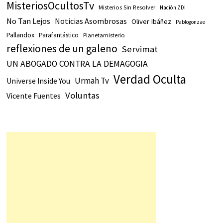
MisteriosOcultosTv
Misterios Sin Resolver
Nación ZDI
No Tan Lejos
Noticias Asombrosas
Oliver Ibáñez
Pablogonzae
Pallandox
Parafantástico
Planetamisterio
reflexiones de un galeno
Servimat
UN ABOGADO CONTRA LA DEMAGOGIA
Verdad Oculta
Urmah Tv
Universe Inside You
Voluntas
Vicente Fuentes