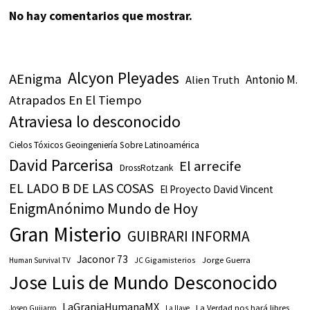
No hay comentarios que mostrar.
Alcyon Pleyades
AEnigma
Antonio M.
Alien Truth
Atrapados En El Tiempo
Atraviesa lo desconocido
Cielos Tóxicos Geoingeniería Sobre Latinoamérica
David Parcerisa
El arrecife
DrossRotzank
EL LADO B DE LAS COSAS
El Proyecto David Vincent
EnigmAnónimo Mundo de Hoy
Gran Misterio
GUIBRARI INFORMA
Jaconor 73
JC Gigamisterios
Jorge Guerra
Human Survival TV
Jose Luis de Mundo Desconocido
LaGranjaHumanaMX
La Verdad nos hará libres
Josep Guijarro
La llave