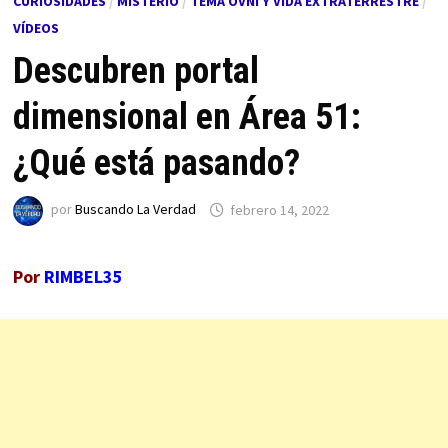
CURIOSIDADES
/
MISTERIO
/
TEMA OVNI Y VIDA EXTRATERRESTRE
/
VÍDEOS
Descubren portal
dimensional en Área 51:
¿Qué está pasando?
por
Buscando La Verdad
febrero 14, 2022
Por
RIMBEL35