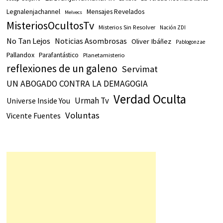
Legnalenjachannel
Mensajes Revelados
Melvecs
MisteriosOcultosTv
Misterios Sin Resolver
Nación ZDI
No Tan Lejos
Noticias Asombrosas
Oliver Ibáñez
Pablogonzae
Pallandox
Parafantástico
Planetamisterio
reflexiones de un galeno
Servimat
UN ABOGADO CONTRA LA DEMAGOGIA
Verdad Oculta
Urmah Tv
Universe Inside You
Voluntas
Vicente Fuentes