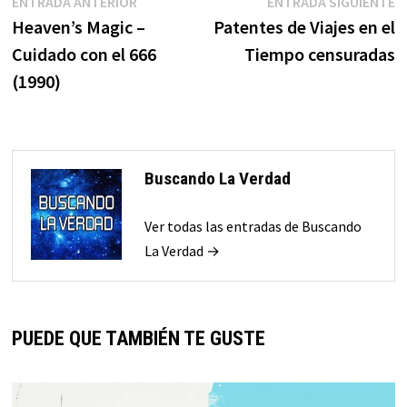
Navegación
Entrada
E
ENTRADA ANTERIOR
ENTRADA SIGUIENTE
anterior:
s
Heaven’s Magic –
Patentes de Viajes en el
de
Cuidado con el 666
Tiempo censuradas
entradas
(1990)
Buscando La Verdad
Ver todas las entradas de Buscando
La Verdad →
PUEDE QUE TAMBIÉN TE GUSTE