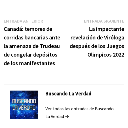
Navegación
Entrada
E
ENTRADA ANTERIOR
ENTRADA SIGUIENTE
anterior:
s
Canadá: temores de
La impactante
de
corridas bancarias ante
revelación de Viróloga
entradas
la amenaza de Trudeau
después de los Juegos
de congelar depósitos
Olimpicos 2022
de los manifestantes
Buscando La Verdad
Ver todas las entradas de Buscando
La Verdad →