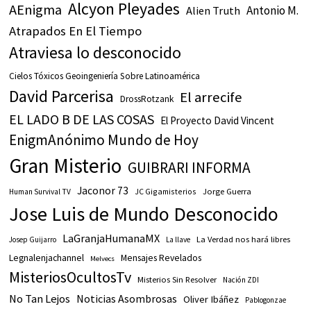
Alcyon Pleyades
AEnigma
Antonio M.
Alien Truth
Atrapados En El Tiempo
Atraviesa lo desconocido
Cielos Tóxicos Geoingeniería Sobre Latinoamérica
David Parcerisa
El arrecife
DrossRotzank
EL LADO B DE LAS COSAS
El Proyecto David Vincent
EnigmAnónimo Mundo de Hoy
Gran Misterio
GUIBRARI INFORMA
Jaconor 73
JC Gigamisterios
Jorge Guerra
Human Survival TV
Jose Luis de Mundo Desconocido
LaGranjaHumanaMX
La Verdad nos hará libres
Josep Guijarro
La llave
Legnalenjachannel
Mensajes Revelados
Melvecs
MisteriosOcultosTv
Misterios Sin Resolver
Nación ZDI
No Tan Lejos
Noticias Asombrosas
Oliver Ibáñez
Pablogonzae