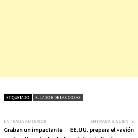
ETIQUETADO
EL LADO B DE LAS COSAS
Navegación
Entrada
E
ENTRADA ANTERIOR
ENTRADA SIGUIENTE
anterior:
s
Graban un impactante
EE.UU. prepara el «avión
de