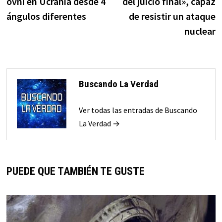
ovni en Ucrania desde 4
del juicio final», capaz
entradas
ángulos diferentes
de resistir un ataque
nuclear
Buscando La Verdad
Ver todas las entradas de Buscando
La Verdad →
PUEDE QUE TAMBIÉN TE GUSTE