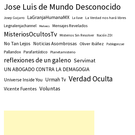
Jose Luis de Mundo Desconocido
LaGranjaHumanaMX
La Verdad nos hará libres
Josep Guijarro
La llave
Legnalenjachannel
Mensajes Revelados
Melvecs
MisteriosOcultosTv
Misterios Sin Resolver
Nación ZDI
No Tan Lejos
Noticias Asombrosas
Oliver Ibáñez
Pablogonzae
Pallandox
Parafantástico
Planetamisterio
reflexiones de un galeno
Servimat
UN ABOGADO CONTRA LA DEMAGOGIA
Verdad Oculta
Urmah Tv
Universe Inside You
Voluntas
Vicente Fuentes