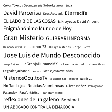
Cielos Tóxicos Geoingeniería Sobre Latinoamérica
David Parcerisa
El arrecife
DrossRotzank
EL LADO B DE LAS COSAS
El Proyecto David Vincent
EnigmAnónimo Mundo de Hoy
Gran Misterio
GUIBRARI INFORMA
Jaconor 73
JC Gigamisterios
Jorge Guerra
Human Survival TV
Jose Luis de Mundo Desconocido
LaGranjaHumanaMX
La Verdad nos hará libres
Josep Guijarro
La llave
Legnalenjachannel
Mensajes Revelados
Melvecs
MisteriosOcultosTv
Misterios Sin Resolver
Nación ZDI
No Tan Lejos
Noticias Asombrosas
Oliver Ibáñez
Pablogonzae
Pallandox
Parafantástico
Planetamisterio
reflexiones de un galeno
Servimat
UN ABOGADO CONTRA LA DEMAGOGIA