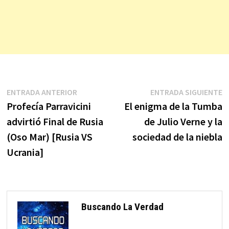
Navegación
Entrada
E
ENTRADA ANTERIOR
ENTRADA SIGUIENTE
anterior:
s
Profecía Parravicini
El enigma de la Tumba
de
advirtió Final de Rusia
de Julio Verne y la
entradas
(Oso Mar) [Rusia VS
sociedad de la niebla
Ucrania]
Buscando La Verdad