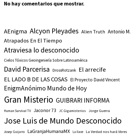
No hay comentarios que mostrar.
Alcyon Pleyades
AEnigma
Antonio M.
Alien Truth
Atrapados En El Tiempo
Atraviesa lo desconocido
Cielos Tóxicos Geoingeniería Sobre Latinoamérica
David Parcerisa
El arrecife
DrossRotzank
EL LADO B DE LAS COSAS
El Proyecto David Vincent
EnigmAnónimo Mundo de Hoy
Gran Misterio
GUIBRARI INFORMA
Jaconor 73
JC Gigamisterios
Jorge Guerra
Human Survival TV
Jose Luis de Mundo Desconocido
LaGranjaHumanaMX
La Verdad nos hará libres
Josep Guijarro
La llave