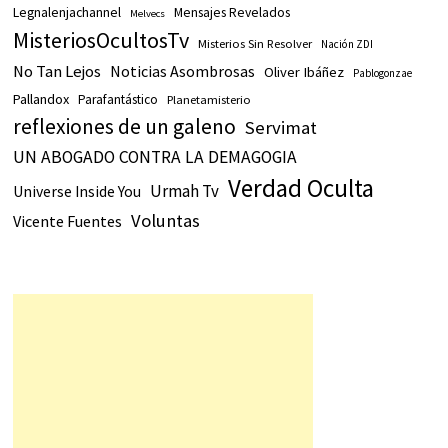
Legnalenjachannel
Mensajes Revelados
Melvecs
MisteriosOcultosTv
Misterios Sin Resolver
Nación ZDI
No Tan Lejos
Noticias Asombrosas
Oliver Ibáñez
Pablogonzae
Pallandox
Parafantástico
Planetamisterio
reflexiones de un galeno
Servimat
UN ABOGADO CONTRA LA DEMAGOGIA
Verdad Oculta
Urmah Tv
Universe Inside You
Voluntas
Vicente Fuentes