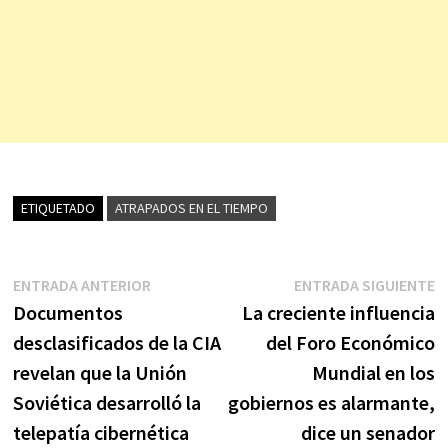
ETIQUETADO
ATRAPADOS EN EL TIEMPO
Navegación
Entrada
E
ENTRADA ANTERIOR
ENTRADA SIGUIENTE
anterior:
s
Documentos
La creciente influencia
de
desclasificados de la CIA
del Foro Económico
entradas
revelan que la Unión
Mundial en los
Soviética desarrolló la
gobiernos es alarmante,
telepatía cibernética
dice un senador