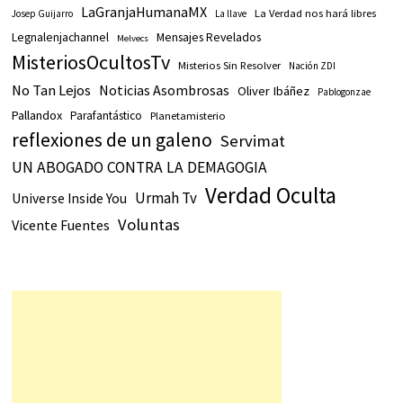
LaGranjaHumanaMX
La Verdad nos hará libres
Josep Guijarro
La llave
Legnalenjachannel
Mensajes Revelados
Melvecs
MisteriosOcultosTv
Misterios Sin Resolver
Nación ZDI
No Tan Lejos
Noticias Asombrosas
Oliver Ibáñez
Pablogonzae
Pallandox
Parafantástico
Planetamisterio
reflexiones de un galeno
Servimat
UN ABOGADO CONTRA LA DEMAGOGIA
Verdad Oculta
Urmah Tv
Universe Inside You
Voluntas
Vicente Fuentes