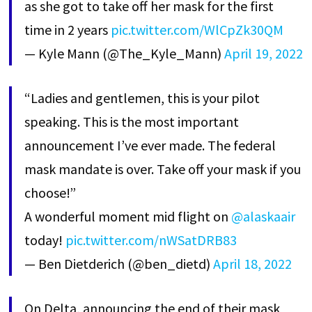
as she got to take off her mask for the first
time in 2 years
pic.twitter.com/WlCpZk30QM
— Kyle Mann (@The_Kyle_Mann)
April 19, 2022
“Ladies and gentlemen, this is your pilot
speaking. This is the most important
announcement I’ve ever made. The federal
mask mandate is over. Take off your mask if you
choose!”
A wonderful moment mid flight on
@alaskaair
today!
pic.twitter.com/nWSatDRB83
— Ben Dietderich (@ben_dietd)
April 18, 2022
On Delta, announcing the end of their mask