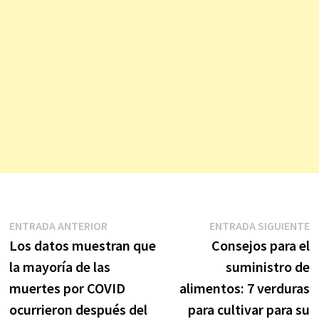
Navegación
Entrada
E
ENTRADA ANTERIOR
ENTRADA SIGUIENTE
anterior:
s
Los datos muestran que
Consejos para el
de
la mayoría de las
suministro de
entradas
muertes por COVID
alimentos: 7 verduras
ocurrieron después del
para cultivar para su