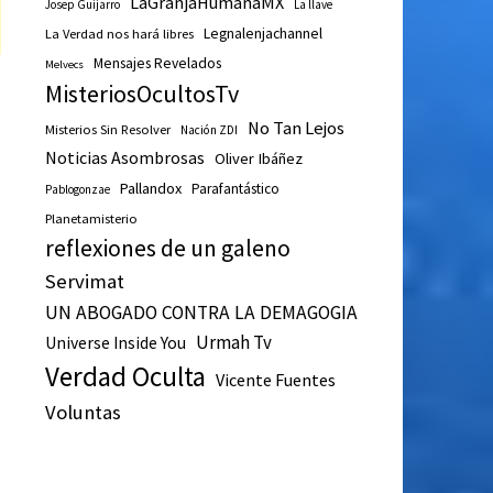
LaGranjaHumanaMX
Josep Guijarro
La llave
Legnalenjachannel
La Verdad nos hará libres
Mensajes Revelados
Melvecs
MisteriosOcultosTv
No Tan Lejos
Misterios Sin Resolver
Nación ZDI
Noticias Asombrosas
Oliver Ibáñez
Pallandox
Parafantástico
Pablogonzae
Planetamisterio
reflexiones de un galeno
Servimat
UN ABOGADO CONTRA LA DEMAGOGIA
Urmah Tv
Universe Inside You
Verdad Oculta
Vicente Fuentes
Voluntas