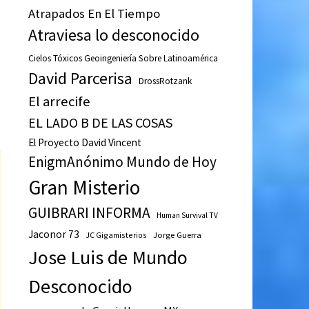
Atrapados En El Tiempo
Atraviesa lo desconocido
Cielos Tóxicos Geoingeniería Sobre Latinoamérica
David Parcerisa
DrossRotzank
El arrecife
EL LADO B DE LAS COSAS
El Proyecto David Vincent
EnigmAnónimo Mundo de Hoy
Gran Misterio
GUIBRARI INFORMA
Human Survival TV
Jaconor 73
JC Gigamisterios
Jorge Guerra
Jose Luis de Mundo
Desconocido