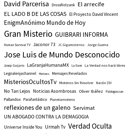
David Parcerisa
El arrecife
DrossRotzank
EL LADO B DE LAS COSAS
El Proyecto David Vincent
EnigmAnónimo Mundo de Hoy
Gran Misterio
GUIBRARI INFORMA
Jaconor 73
JC Gigamisterios
Jorge Guerra
Human Survival TV
Jose Luis de Mundo Desconocido
LaGranjaHumanaMX
La Verdad nos hará libres
Josep Guijarro
La llave
Legnalenjachannel
Mensajes Revelados
Melvecs
MisteriosOcultosTv
Misterios Sin Resolver
Nación ZDI
No Tan Lejos
Noticias Asombrosas
Oliver Ibáñez
Pablogonzae
Pallandox
Parafantástico
Planetamisterio
reflexiones de un galeno
Servimat
UN ABOGADO CONTRA LA DEMAGOGIA
Verdad Oculta
Urmah Tv
Universe Inside You