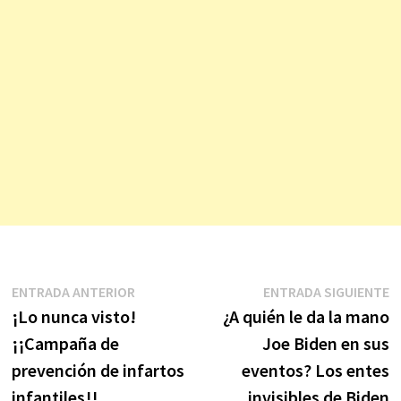
Navegación
Entrada
E
ENTRADA ANTERIOR
ENTRADA SIGUIENTE
anterior:
s
¡Lo nunca visto!
¿A quién le da la mano
de
¡¡Campaña de
Joe Biden en sus
entradas
prevención de infartos
eventos? Los entes
infantiles!!
invisibles de Biden