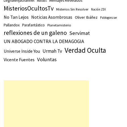
Legnalenjachannel
Mensajes Revelados
Melvecs
MisteriosOcultosTv
Misterios Sin Resolver
Nación ZDI
No Tan Lejos
Noticias Asombrosas
Oliver Ibáñez
Pablogonzae
Pallandox
Parafantástico
Planetamisterio
reflexiones de un galeno
Servimat
UN ABOGADO CONTRA LA DEMAGOGIA
Verdad Oculta
Urmah Tv
Universe Inside You
Voluntas
Vicente Fuentes