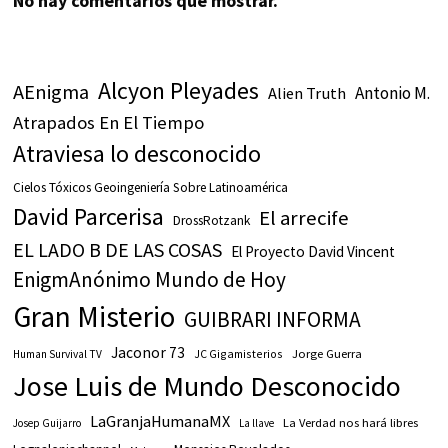
No hay comentarios que mostrar.
Alcyon Pleyades
AEnigma
Antonio M.
Alien Truth
Atrapados En El Tiempo
Atraviesa lo desconocido
Cielos Tóxicos Geoingeniería Sobre Latinoamérica
David Parcerisa
El arrecife
DrossRotzank
EL LADO B DE LAS COSAS
El Proyecto David Vincent
EnigmAnónimo Mundo de Hoy
Gran Misterio
GUIBRARI INFORMA
Jaconor 73
JC Gigamisterios
Jorge Guerra
Human Survival TV
Jose Luis de Mundo Desconocido
LaGranjaHumanaMX
La Verdad nos hará libres
Josep Guijarro
La llave