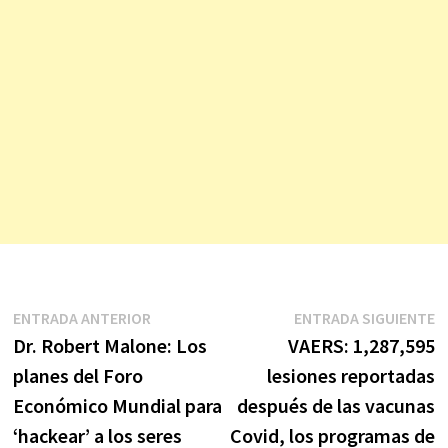
Navegación
Entrada
E
ENTRADA ANTERIOR
ENTRADA SIGUIENTE
anterior:
s
Dr. Robert Malone: ​​Los
VAERS: 1,287,595
de
planes del Foro
lesiones reportadas
entradas
Económico Mundial para
después de las vacunas
‘hackear’ a los seres
Covid, los programas de