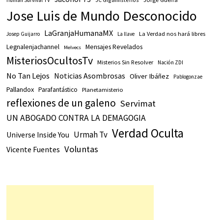
Jose Luis de Mundo Desconocido
LaGranjaHumanaMX
La Verdad nos hará libres
Josep Guijarro
La llave
Legnalenjachannel
Mensajes Revelados
Melvecs
MisteriosOcultosTv
Misterios Sin Resolver
Nación ZDI
No Tan Lejos
Noticias Asombrosas
Oliver Ibáñez
Pablogonzae
Pallandox
Parafantástico
Planetamisterio
reflexiones de un galeno
Servimat
UN ABOGADO CONTRA LA DEMAGOGIA
Verdad Oculta
Urmah Tv
Universe Inside You
Voluntas
Vicente Fuentes