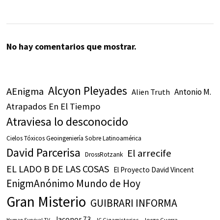
No hay comentarios que mostrar.
Alcyon Pleyades
AEnigma
Antonio M.
Alien Truth
Atrapados En El Tiempo
Atraviesa lo desconocido
Cielos Tóxicos Geoingeniería Sobre Latinoamérica
David Parcerisa
El arrecife
DrossRotzank
EL LADO B DE LAS COSAS
El Proyecto David Vincent
EnigmAnónimo Mundo de Hoy
Gran Misterio
GUIBRARI INFORMA
Jaconor 73
JC Gigamisterios
Jorge Guerra
Human Survival TV