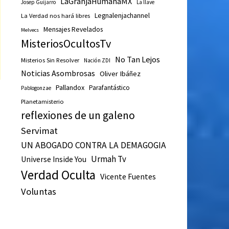
LaGranjaHumanaMX
Josep Guijarro
La llave
Legnalenjachannel
La Verdad nos hará libres
Mensajes Revelados
Melvecs
MisteriosOcultosTv
No Tan Lejos
Misterios Sin Resolver
Nación ZDI
Noticias Asombrosas
Oliver Ibáñez
Pallandox
Parafantástico
Pablogonzae
Planetamisterio
reflexiones de un galeno
Servimat
UN ABOGADO CONTRA LA DEMAGOGIA
Urmah Tv
Universe Inside You
Verdad Oculta
Vicente Fuentes
Voluntas
n