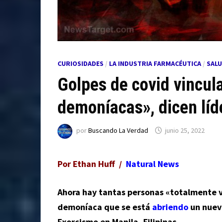
CURIOSIDADES
/
LA INDUSTRIA FARMACÉUTICA
/
SAL
Golpes de covid vincu
demoníacas», dicen líd
por
Buscando La Verdad
junio 25, 2022
Por Ethan Huff /
Natural News
Ahora hay tantas personas «totalmente 
demoníaca que se está
abriendo
un nuevo
Exorcismo en Manila, Filipinas.