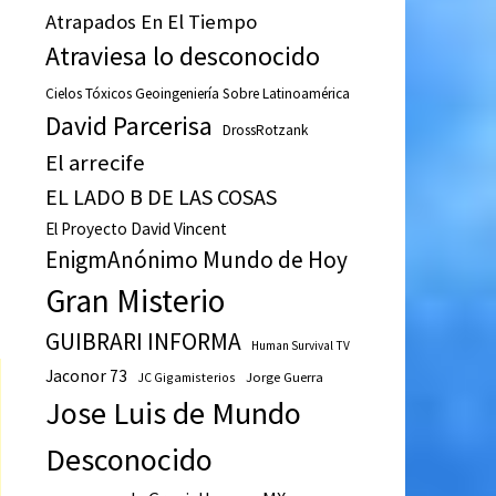
Atrapados En El Tiempo
Atraviesa lo desconocido
Cielos Tóxicos Geoingeniería Sobre Latinoamérica
David Parcerisa
DrossRotzank
El arrecife
EL LADO B DE LAS COSAS
El Proyecto David Vincent
EnigmAnónimo Mundo de Hoy
Gran Misterio
GUIBRARI INFORMA
Human Survival TV
Jaconor 73
JC Gigamisterios
Jorge Guerra
Jose Luis de Mundo
Desconocido