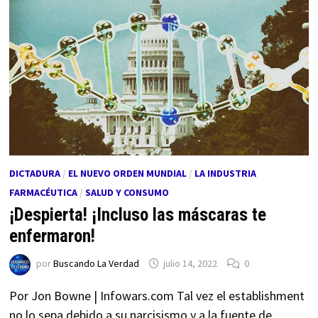
DICTADURA
/
EL NUEVO ORDEN MUNDIAL
/
LA INDUSTRIA
FARMACÉUTICA
/
SALUD Y CONSUMO
¡Despierta! ¡Incluso las máscaras te
enfermaron!
por
Buscando La Verdad
julio 14, 2022
0
Por Jon Bowne | Infowars.com Tal vez el establishment
no lo sepa debido a su narcisismo y a la fuente de