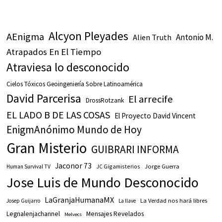
Alcyon Pleyades
AEnigma
Antonio M.
Alien Truth
Atrapados En El Tiempo
Atraviesa lo desconocido
Cielos Tóxicos Geoingeniería Sobre Latinoamérica
David Parcerisa
El arrecife
DrossRotzank
EL LADO B DE LAS COSAS
El Proyecto David Vincent
EnigmAnónimo Mundo de Hoy
Gran Misterio
GUIBRARI INFORMA
Jaconor 73
JC Gigamisterios
Jorge Guerra
Human Survival TV
Jose Luis de Mundo Desconocido
LaGranjaHumanaMX
La Verdad nos hará libres
Josep Guijarro
La llave
Legnalenjachannel
Mensajes Revelados
Melvecs