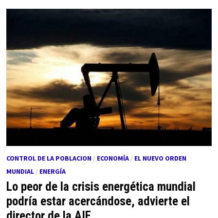
CONTROL DE LA POBLACION
/
ECONOMÍA
/
EL NUEVO ORDEN
MUNDIAL
/
ENERGÍA
Lo peor de la crisis energética mundial
podría estar acercándose, advierte el
director de la AIE