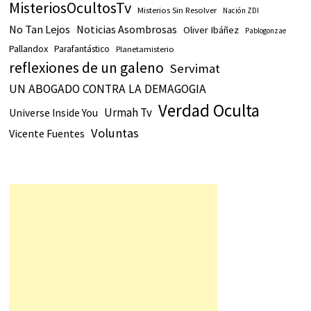
MisteriosOcultosTv
Misterios Sin Resolver
Nación ZDI
No Tan Lejos
Noticias Asombrosas
Oliver Ibáñez
Pablogonzae
Pallandox
Parafantástico
Planetamisterio
reflexiones de un galeno
Servimat
UN ABOGADO CONTRA LA DEMAGOGIA
Verdad Oculta
Urmah Tv
Universe Inside You
Voluntas
Vicente Fuentes