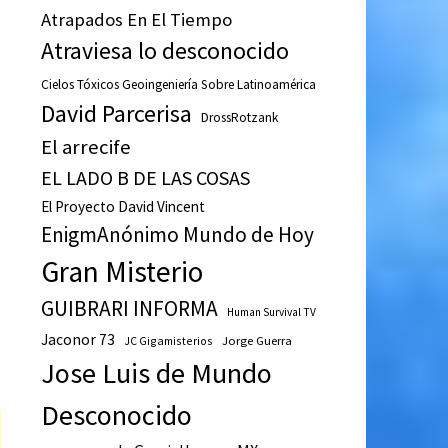
Atrapados En El Tiempo
Atraviesa lo desconocido
Cielos Tóxicos Geoingeniería Sobre Latinoamérica
David Parcerisa
DrossRotzank
El arrecife
EL LADO B DE LAS COSAS
El Proyecto David Vincent
EnigmAnónimo Mundo de Hoy
Gran Misterio
GUIBRARI INFORMA
Human Survival TV
Jaconor 73
JC Gigamisterios
Jorge Guerra
Jose Luis de Mundo
Desconocido