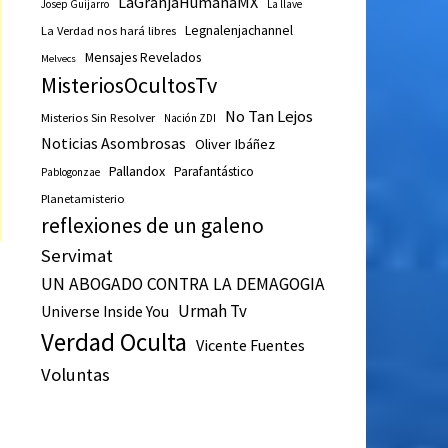
LaGranjaHumanaMX
Josep Guijarro
La llave
Legnalenjachannel
La Verdad nos hará libres
Mensajes Revelados
Melvecs
MisteriosOcultosTv
No Tan Lejos
Misterios Sin Resolver
Nación ZDI
Noticias Asombrosas
Oliver Ibáñez
Pallandox
Parafantástico
Pablogonzae
Planetamisterio
reflexiones de un galeno
Servimat
UN ABOGADO CONTRA LA DEMAGOGIA
Urmah Tv
Universe Inside You
Verdad Oculta
Vicente Fuentes
Voluntas