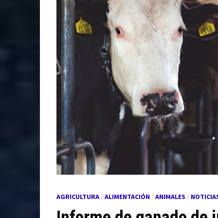
AGRICULTURA
/
ALIMENTACIÓN
/
ANIMALES
/
NOTICIA
Informe de ganado de j