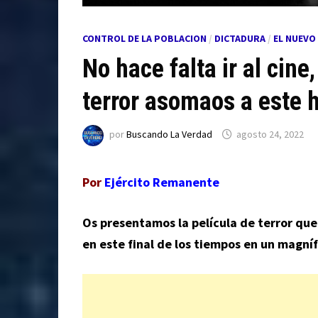
CONTROL DE LA POBLACION
/
DICTADURA
/
EL NUEVO
No hace falta ir al cine
terror asomaos a este h
por
Buscando La Verdad
agosto 24, 2022
Por
Ejército Remanente
Os presentamos la película de terror que 
en este final de los tiempos en un magnífi