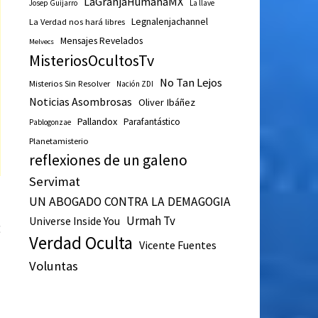
LaGranjaHumanaMX
Josep Guijarro
La llave
Legnalenjachannel
La Verdad nos hará libres
Mensajes Revelados
Melvecs
MisteriosOcultosTv
No Tan Lejos
Misterios Sin Resolver
Nación ZDI
Noticias Asombrosas
Oliver Ibáñez
Pallandox
Parafantástico
Pablogonzae
Planetamisterio
reflexiones de un galeno
Servimat
UN ABOGADO CONTRA LA DEMAGOGIA
Urmah Tv
Universe Inside You
Entrada
E
Verdad Oculta
Vicente Fuentes
siguiente:
a
Voluntas
a
á