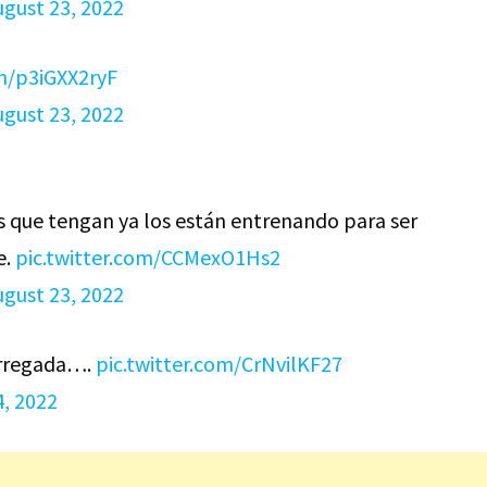
ugust 23, 2022
om/p3iGXX2ryF
ugust 23, 2022
os que tengan ya los están entrenando para ser
e.
pic.twitter.com/CCMexO1Hs2
ugust 23, 2022
orregada….
pic.twitter.com/CrNvilKF27
4, 2022