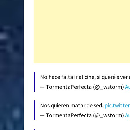
No hace falta ir al cine, si queréis ve
— TormentaPerfecta (@_wstorm)
A
Nos quieren matar de sed.
pic.twitt
— TormentaPerfecta (@_wstorm)
A