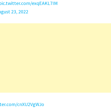
pic.twitter.com/exqEAKL7IM
ugust 23, 2022
itter.com/cnXU2VgWJo