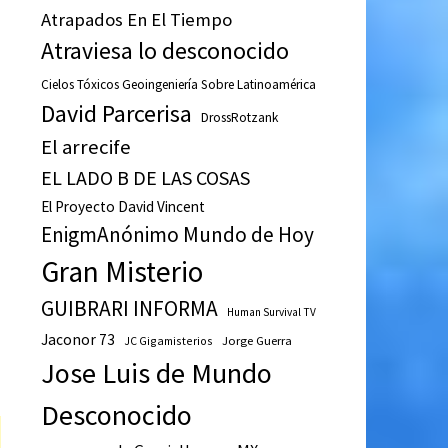
Atrapados En El Tiempo
Atraviesa lo desconocido
Cielos Tóxicos Geoingeniería Sobre Latinoamérica
David Parcerisa
DrossRotzank
El arrecife
EL LADO B DE LAS COSAS
El Proyecto David Vincent
EnigmAnónimo Mundo de Hoy
Gran Misterio
GUIBRARI INFORMA
Human Survival TV
Jaconor 73
JC Gigamisterios
Jorge Guerra
Jose Luis de Mundo
Desconocido