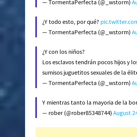
— TormentaPerfecta (@_wstorm)
A
¿Y todo esto, por qué?
pic.twitter.c
— TormentaPerfecta (@_wstorm)
A
¿Y con los niños?
Los esclavos tendrán pocos hijos y l
sumisos juguetitos sexuales de la élit
— TormentaPerfecta (@_wstorm)
A
Y mientras tanto la mayoria de la b
— rober (@rober85348744)
August 2