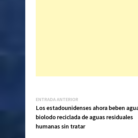
Navegación
Entrada
ENTRADA ANTERIOR
anterior:
Los estadounidenses ahora beben agu
de
biolodo reciclada de aguas residuales
entradas
humanas sin tratar