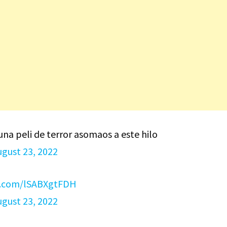
r una peli de terror asomaos a este hilo
ugust 23, 2022
er.com/lSABXgtFDH
ugust 23, 2022