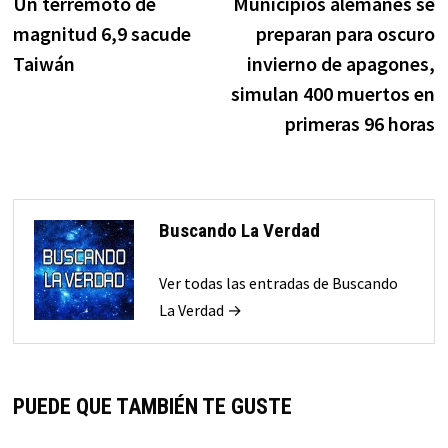
anterior:
s
Un terremoto de
Municipios alemanes se
de
magnitud 6,9 sacude
preparan para oscuro
entradas
Taiwán
invierno de apagones,
simulan 400 muertos en
primeras 96 horas
Buscando La Verdad
Ver todas las entradas de Buscando
La Verdad →
PUEDE QUE TAMBIÉN TE GUSTE