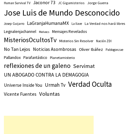
Jaconor 73
JC Gigamisterios
Jorge Guerra
Human Survival TV
Jose Luis de Mundo Desconocido
LaGranjaHumanaMX
La Verdad nos hará libres
Josep Guijarro
La llave
Legnalenjachannel
Mensajes Revelados
Melvecs
MisteriosOcultosTv
Misterios Sin Resolver
Nación ZDI
No Tan Lejos
Noticias Asombrosas
Oliver Ibáñez
Pablogonzae
Pallandox
Parafantástico
Planetamisterio
reflexiones de un galeno
Servimat
UN ABOGADO CONTRA LA DEMAGOGIA
Verdad Oculta
Urmah Tv
Universe Inside You
Voluntas
Vicente Fuentes