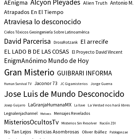
Alcyon Pleyades
AEnigma
Antonio M.
Alien Truth
Atrapados En El Tiempo
Atraviesa lo desconocido
Cielos Tóxicos Geoingeniería Sobre Latinoamérica
David Parcerisa
El arrecife
DrossRotzank
EL LADO B DE LAS COSAS
El Proyecto David Vincent
EnigmAnónimo Mundo de Hoy
Gran Misterio
GUIBRARI INFORMA
Jaconor 73
JC Gigamisterios
Jorge Guerra
Human Survival TV
Jose Luis de Mundo Desconocido
LaGranjaHumanaMX
La Verdad nos hará libres
Josep Guijarro
La llave
Legnalenjachannel
Mensajes Revelados
Melvecs
MisteriosOcultosTv
Misterios Sin Resolver
Nación ZDI
No Tan Lejos
Noticias Asombrosas
Oliver Ibáñez
Pablogonzae