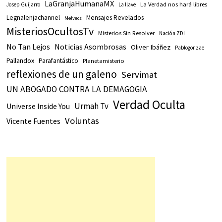
LaGranjaHumanaMX
La Verdad nos hará libres
Josep Guijarro
La llave
Legnalenjachannel
Mensajes Revelados
Melvecs
MisteriosOcultosTv
Misterios Sin Resolver
Nación ZDI
No Tan Lejos
Noticias Asombrosas
Oliver Ibáñez
Pablogonzae
Pallandox
Parafantástico
Planetamisterio
reflexiones de un galeno
Servimat
UN ABOGADO CONTRA LA DEMAGOGIA
Verdad Oculta
Urmah Tv
Universe Inside You
Voluntas
Vicente Fuentes