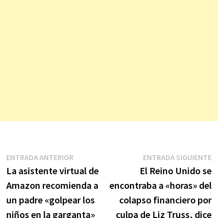
Navegación
Entrada
E
ENTRADA ANTERIOR
ENTRADA SIGUIENTE
anterior:
s
La asistente virtual de
El Reino Unido se
de
Amazon recomienda a
encontraba a «horas» del
entradas
un padre «golpear los
colapso financiero por
niños en la garganta»
culpa de Liz Truss, dice