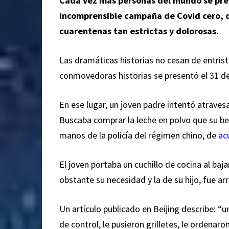
Cada vez más personas del mundo se preg
incomprensible campaña de Covid cero, q
cuarentenas tan estrictas y dolorosas.
Las dramáticas historias no cesan de entrist
conmovedoras historias se presentó el 31 de
En ese lugar, un joven padre intentó atravesa
Buscaba comprar la leche en polvo que su be
manos de la policía del régimen chino, de
ac
El joven portaba un cuchillo de cocina al baj
obstante su necesidad y la de su hijo, fue a
Un artículo publicado en Beijing describe: “u
de control, le pusieron grilletes, le ordenaron