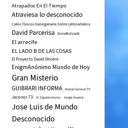
Atrapados En El Tiempo
Atraviesa lo desconocido
Cielos Tóxicos Geoingeniería Sobre Latinoamérica
David Parcerisa
DrossRotzank
El arrecife
EL LADO B DE LAS COSAS
El Proyecto David Vincent
EnigmAnónimo Mundo de Hoy
Gran Misterio
GUIBRARI INFORMA
Human Survival TV
Jaconor 73
JC Gigamisterios
Jorge Guerra
Jose Luis de Mundo
Desconocido