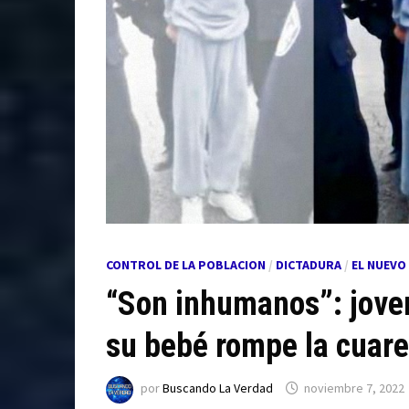
CONTROL DE LA POBLACION
/
DICTADURA
/
EL NUEVO
“Son inhumanos”: joven
su bebé rompe la cuare
por
Buscando La Verdad
noviembre 7, 2022