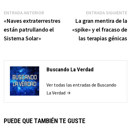
Navegación
Entrada
E
ENTRADA ANTERIOR
ENTRADA SIGUIENTE
anterior:
s
«Naves extraterrestres
La gran mentira de la
de
están patrullando el
«spike» y el fracaso de
entradas
Sistema Solar»
las terapias génicas
Buscando La Verdad
Ver todas las entradas de Buscando
La Verdad →
PUEDE QUE TAMBIÉN TE GUSTE