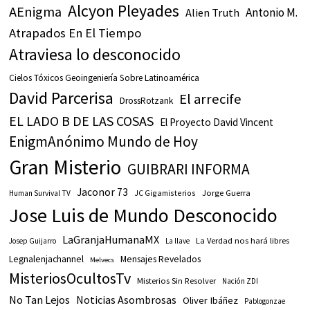
Alcyon Pleyades
AEnigma
Antonio M.
Alien Truth
Atrapados En El Tiempo
Atraviesa lo desconocido
Cielos Tóxicos Geoingeniería Sobre Latinoamérica
David Parcerisa
El arrecife
DrossRotzank
EL LADO B DE LAS COSAS
El Proyecto David Vincent
EnigmAnónimo Mundo de Hoy
Gran Misterio
GUIBRARI INFORMA
Jaconor 73
JC Gigamisterios
Jorge Guerra
Human Survival TV
Jose Luis de Mundo Desconocido
LaGranjaHumanaMX
La Verdad nos hará libres
Josep Guijarro
La llave
Legnalenjachannel
Mensajes Revelados
Melvecs
MisteriosOcultosTv
Misterios Sin Resolver
Nación ZDI
No Tan Lejos
Noticias Asombrosas
Oliver Ibáñez
Pablogonzae