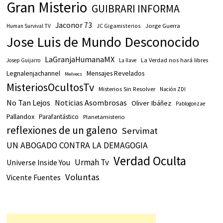
Gran Misterio
GUIBRARI INFORMA
Jaconor 73
JC Gigamisterios
Jorge Guerra
Human Survival TV
Jose Luis de Mundo Desconocido
LaGranjaHumanaMX
La Verdad nos hará libres
Josep Guijarro
La llave
Legnalenjachannel
Mensajes Revelados
Melvecs
MisteriosOcultosTv
Misterios Sin Resolver
Nación ZDI
No Tan Lejos
Noticias Asombrosas
Oliver Ibáñez
Pablogonzae
Pallandox
Parafantástico
Planetamisterio
reflexiones de un galeno
Servimat
UN ABOGADO CONTRA LA DEMAGOGIA
Verdad Oculta
Urmah Tv
Universe Inside You
Voluntas
Vicente Fuentes