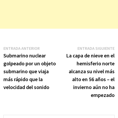
Navegación
Entrada
E
ENTRADA ANTERIOR
ENTRADA SIGUIENTE
anterior:
s
Submarino nuclear
La capa de nieve en el
de
golpeado por un objeto
hemisferio norte
entradas
submarino que viaja
alcanza su nivel más
más rápido que la
alto en 56 años – el
velocidad del sonido
invierno aún no ha
empezado