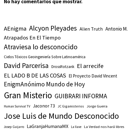
No hay comentarios que mostrar.
Alcyon Pleyades
AEnigma
Antonio M.
Alien Truth
Atrapados En El Tiempo
Atraviesa lo desconocido
Cielos Tóxicos Geoingeniería Sobre Latinoamérica
David Parcerisa
El arrecife
DrossRotzank
EL LADO B DE LAS COSAS
El Proyecto David Vincent
EnigmAnónimo Mundo de Hoy
Gran Misterio
GUIBRARI INFORMA
Jaconor 73
JC Gigamisterios
Jorge Guerra
Human Survival TV
Jose Luis de Mundo Desconocido
LaGranjaHumanaMX
La Verdad nos hará libres
Josep Guijarro
La llave