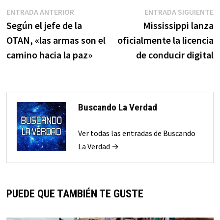
Navegación
Entrada
E
ENTRADA ANTERIOR
ENTRADA SIGUIENTE
anterior:
s
Según el jefe de la
Mississippi lanza
de
OTAN, «las armas son el
oficialmente la licencia
entradas
camino hacia la paz»
de conducir digital
Buscando La Verdad
Ver todas las entradas de Buscando
La Verdad →
PUEDE QUE TAMBIÉN TE GUSTE