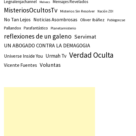
Legnalenjachannel
Mensajes Revelados
Melvecs
MisteriosOcultosTv
Misterios Sin Resolver
Nación ZDI
No Tan Lejos
Noticias Asombrosas
Oliver Ibáñez
Pablogonzae
Pallandox
Parafantástico
Planetamisterio
reflexiones de un galeno
Servimat
UN ABOGADO CONTRA LA DEMAGOGIA
Verdad Oculta
Urmah Tv
Universe Inside You
Voluntas
Vicente Fuentes